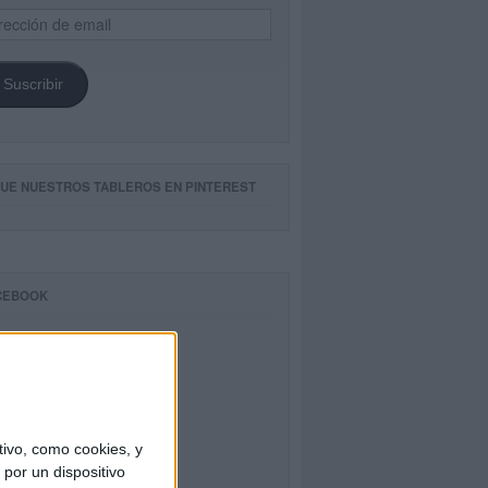
ección
il
Suscribir
GUE NUESTROS TABLEROS EN PINTEREST
CEBOOK
ivo, como cookies, y
por un dispositivo