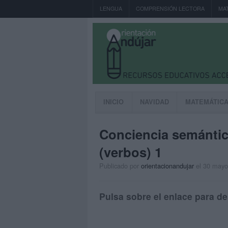
LENGUA
COMPRENSIÓN LECTORA
MA
INICIO
NAVIDAD
MATEMÁTIC
Conciencia semánti
(verbos) 1
Publicado por
orientacionandujar
el 30 mayo
Pulsa sobre el enlace para de