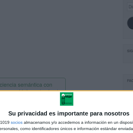
Dir
de
ema
SI
FA
ciencia semántica con
mos y antónimos (verbos)
1
Su privacidad es importante para nosotros
s 1019
socios
almacenamos y/o accedemos a información en un disposit
andujar
sonales, como identificadores únicos e información estándar enviada 
o un blog, es la apuesta personal de dos profesores Ginés y