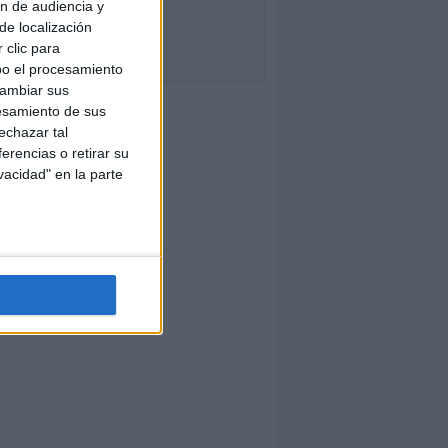
ón de audiencia y
de localización
 clic para
bo el procesamiento
cambiar sus
esamiento de sus
echazar tal
erencias o retirar su
vacidad" en la parte