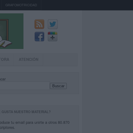
GRAFOMOTRICIDAD
TORA
ATENCIÓN
car
Buscar
E GUSTA NUESTRO MATERIAL?
roduce tu email para unirte a otros 80.870
criptores.