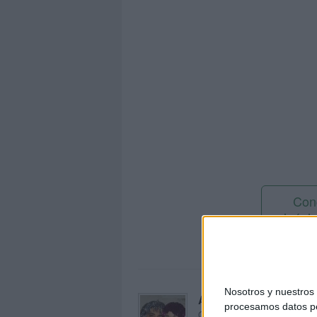
Con
sinóni
Nosotros y nuestro
Acerca de orientacion
procesamos datos per
Orientación Andújar no es sol