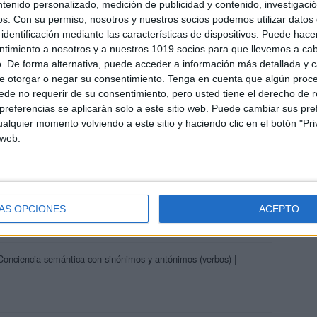
ntenido personalizado, medición de publicidad y contenido, investigaci
areja, son los encargados de los contenidos que encontramos
os.
Con su permiso, nosotros y nuestros socios podemos utilizar datos 
 vuelcan la mayor parte del tiempo, que sus tareas como docentes, y
identificación mediante las características de dispositivos. Puede hacer
verano les permite.
ntimiento a nosotros y a nuestros 1019 socios para que llevemos a ca
. De forma alternativa, puede acceder a información más detallada y 
e otorgar o negar su consentimiento.
Tenga en cuenta que algún proc
de no requerir de su consentimiento, pero usted tiene el derecho de r
referencias se aplicarán solo a este sitio web. Puede cambiar sus pref
alquier momento volviendo a este sitio y haciendo clic en el botón "Pri
PM
e orienta todos sus trabajos bajo los modernos perfiles dictados
 web.
icos.
ÁS OPCIONES
ACEPTO
Conciencia semántica con sinónimos y antónimos (verbos) |