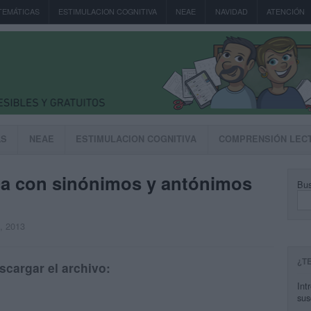
TEMÁTICAS
ESTIMULACION COGNITIVA
NEAE
NAVIDAD
ATENCIÓN
AS
NEAE
ESTIMULACION COGNITIVA
COMPRENSIÓN LEC
ca con sinónimos y antónimos
Bus
, 2013
¿T
scargar el archivo:
Int
sus