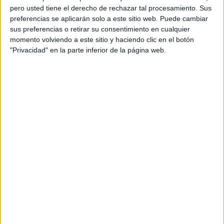
pero usted tiene el derecho de rechazar tal procesamiento. Sus
preferencias se aplicarán solo a este sitio web. Puede cambiar
sus preferencias o retirar su consentimiento en cualquier
momento volviendo a este sitio y haciendo clic en el botón
"Privacidad" en la parte inferior de la página web.
Acerca de orientacionandujar
Orientación Andújar no es solo un blog, es la apuesta
personal de dos profesores Ginés y Maribel, que
además de ser pareja, son los encargados de los
contenidos que encontramos dentro del blog y en el
cual, vuelcan la mayor parte del tiempo, que sus tareas
como docentes, y voluntarios en sus meses de verano
les permite.
DEJA UNA RESPUESTA
Tu dirección de correo electrónico no será