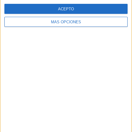
Web
ACEPTO
MÁS OPCIONES
Buscar
Buscar
¿TE GUSTA NUESTRO MATERIAL?