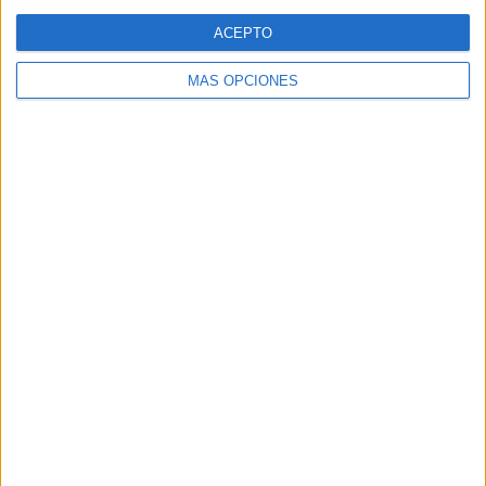
Web
ACEPTO
MÁS OPCIONES
Buscar
Buscar
¿TE GUSTA NUESTRO MATERIAL?