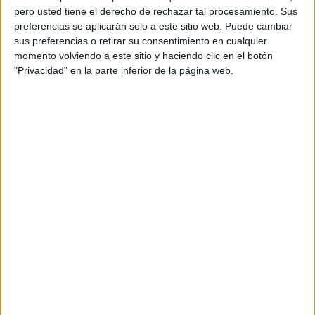
pero usted tiene el derecho de rechazar tal procesamiento. Sus
preferencias se aplicarán solo a este sitio web. Puede cambiar
sus preferencias o retirar su consentimiento en cualquier
momento volviendo a este sitio y haciendo clic en el botón
"Privacidad" en la parte inferior de la página web.
Acerca de orientacionandujar
Orientación Andújar no es solo un blog, es la apuesta
personal de dos profesores Ginés y Maribel, que
además de ser pareja, son los encargados de los
contenidos que encontramos dentro del blog y en el
cual, vuelcan la mayor parte del tiempo, que sus tareas
como docentes, y voluntarios en sus meses de verano
les permite.
DEJA UNA RESPUESTA
Tu dirección de correo electrónico no será