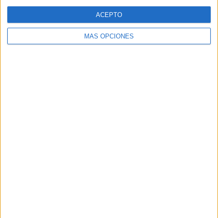
Web
ACEPTO
MÁS OPCIONES
Buscar
Buscar
¿TE GUSTA NUESTRO MATERIAL?