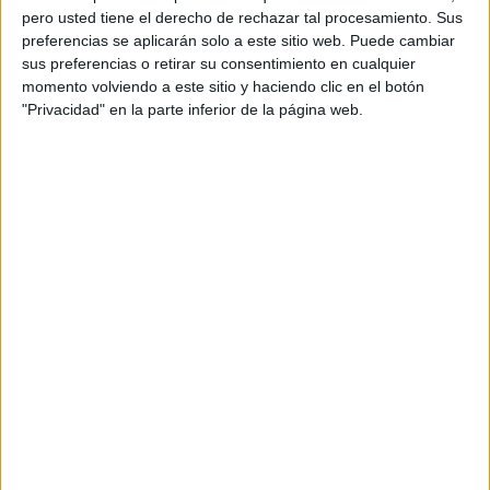
pero usted tiene el derecho de rechazar tal procesamiento. Sus
preferencias se aplicarán solo a este sitio web. Puede cambiar
sus preferencias o retirar su consentimiento en cualquier
momento volviendo a este sitio y haciendo clic en el botón
"Privacidad" en la parte inferior de la página web.
Acerca de orientacionandujar
Orientación Andújar no es solo un blog, es la apuesta
personal de dos profesores Ginés y Maribel, que
además de ser pareja, son los encargados de los
contenidos que encontramos dentro del blog y en el
cual, vuelcan la mayor parte del tiempo, que sus tareas
como docentes, y voluntarios en sus meses de verano
les permite.
DEJA UNA RESPUESTA
Tu dirección de correo electrónico no será