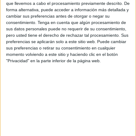
personal de dos profesores Ginés y Maribel, que
que llevemos a cabo el procesamiento previamente descrito. De
además de ser pareja, son los encargados de los
forma alternativa, puede acceder a información más detallada y
cambiar sus preferencias antes de otorgar o negar su
contenidos que encontramos dentro del blog y en el
consentimiento.
Tenga en cuenta que algún procesamiento de
cual, vuelcan la mayor parte del tiempo, que sus tareas
sus datos personales puede no requerir de su consentimiento,
como docentes, y voluntarios en sus meses de verano
pero usted tiene el derecho de rechazar tal procesamiento. Sus
les permite.
preferencias se aplicarán solo a este sitio web. Puede cambiar
sus preferencias o retirar su consentimiento en cualquier
momento volviendo a este sitio y haciendo clic en el botón
"Privacidad" en la parte inferior de la página web.
4 COMMENTS
Joaquín
Publicado
14 octubre, 2015 a las 12:08 PM
Muchas gracias profesores.
RESPONDER
Ines Figueroa