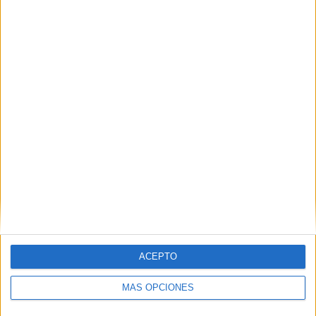
#RecursosPizarra Orientación Andujar:
Coleccion 1000 fichas de Divisiones exactas
entre un numero de tres cifras |
#RecursosPizarra
DEJA UNA RESPUESTA
Tu dirección de correo electrónico no será
publicada.
Los campos obligatorios están marcados
con
*
Comentario
*
ACEPTO
MÁS OPCIONES