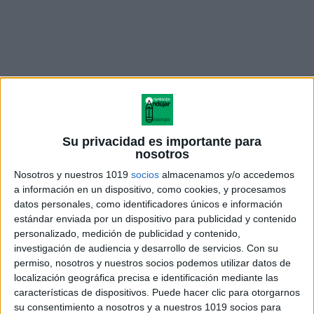
Su privacidad es importante para
nosotros
Nosotros y nuestros 1019
socios
almacenamos y/o accedemos
a información en un dispositivo, como cookies, y procesamos
divisiones exactas entre un
datos personales, como identificadores únicos e información
numero de tres cifras-1
estándar enviada por un dispositivo para publicidad y contenido
personalizado, medición de publicidad y contenido,
investigación de audiencia y desarrollo de servicios.
Con su
permiso, nosotros y nuestros socios podemos utilizar datos de
localización geográfica precisa e identificación mediante las
Acerca de orientacionandujar
características de dispositivos. Puede hacer clic para otorgarnos
Orientación Andújar no es solo un blog, es la apuesta
su consentimiento a nosotros y a nuestros 1019 socios para