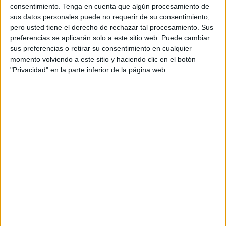
personal de dos profesores Ginés y Maribel, que
consentimiento.
Tenga en cuenta que algún procesamiento de
además de ser pareja, son los encargados de los
sus datos personales puede no requerir de su consentimiento,
pero usted tiene el derecho de rechazar tal procesamiento. Sus
contenidos que encontramos dentro del blog y en el
preferencias se aplicarán solo a este sitio web. Puede cambiar
cual, vuelcan la mayor parte del tiempo, que sus tareas
sus preferencias o retirar su consentimiento en cualquier
como docentes, y voluntarios en sus meses de verano
momento volviendo a este sitio y haciendo clic en el botón
les permite.
"Privacidad" en la parte inferior de la página web.
2 COMMENTS
Guadalupe
Publicado
28 diciembre, 2019 a las 6:57 PM
Para uso educativo
RESPONDER