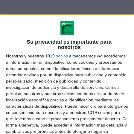
Su privacidad es importante para
nosotros
Nosotros y nuestros 1019
socios
almacenamos y/o accedemos
a información en un dispositivo, como cookies, y procesamos
datos personales, como identificadores únicos e información
estándar enviada por un dispositivo para publicidad y contenido
personalizado, medición de publicidad y contenido,
divisiones exactas entre un
investigación de audiencia y desarrollo de servicios.
Con su
numero de tres cifras-10
permiso, nosotros y nuestros socios podemos utilizar datos de
localización geográfica precisa e identificación mediante las
características de dispositivos. Puede hacer clic para otorgarnos
su consentimiento a nosotros y a nuestros 1019 socios para
que llevemos a cabo el procesamiento previamente descrito. De
Acerca de orientacionandujar
forma alternativa, puede acceder a información más detallada y
Orientación Andújar no es solo un blog, es la apuesta
cambiar sus preferencias antes de otorgar o negar su