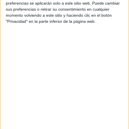
personal de dos profesores Ginés y Maribel, que
preferencias se aplicarán solo a este sitio web. Puede cambiar
además de ser pareja, son los encargados de los
sus preferencias o retirar su consentimiento en cualquier
momento volviendo a este sitio y haciendo clic en el botón
contenidos que encontramos dentro del blog y en el
"Privacidad" en la parte inferior de la página web.
cual, vuelcan la mayor parte del tiempo, que sus tareas
como docentes, y voluntarios en sus meses de verano
les permite.
DEJA UNA RESPUESTA
Tu dirección de correo electrónico no será
publicada.
Los campos obligatorios están marcados
con
*
Comentario
*