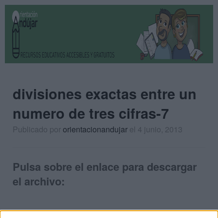
divisiones exactas entre un
numero de tres cifras-7
Publicado por
orientacionandujar
el 4 junio, 2013
Pulsa sobre el enlace para descargar
el archivo: