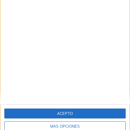
Nombre
*
Correo electrónico
*
Web
ACEPTO
MÁS OPCIONES