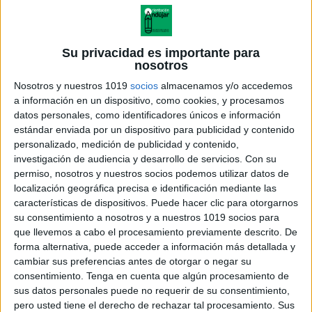
Su privacidad es importante para
nosotros
Nosotros y nuestros 1019
socios
almacenamos y/o accedemos
a información en un dispositivo, como cookies, y procesamos
datos personales, como identificadores únicos e información
estándar enviada por un dispositivo para publicidad y contenido
personalizado, medición de publicidad y contenido,
investigación de audiencia y desarrollo de servicios.
Con su
permiso, nosotros y nuestros socios podemos utilizar datos de
localización geográfica precisa e identificación mediante las
divisiones exactas entre un
características de dispositivos. Puede hacer clic para otorgarnos
numero de tres cifras-7
su consentimiento a nosotros y a nuestros 1019 socios para
que llevemos a cabo el procesamiento previamente descrito. De
forma alternativa, puede acceder a información más detallada y
cambiar sus preferencias antes de otorgar o negar su
consentimiento.
Tenga en cuenta que algún procesamiento de
Acerca de orientacionandujar
sus datos personales puede no requerir de su consentimiento,
Orientación Andújar no es solo un blog, es la apuesta
pero usted tiene el derecho de rechazar tal procesamiento. Sus