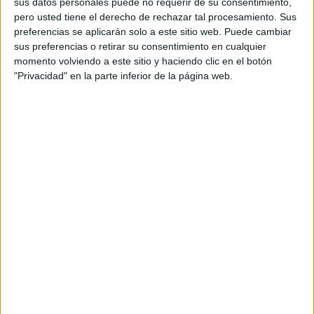
sus datos personales puede no requerir de su consentimiento,
pero usted tiene el derecho de rechazar tal procesamiento. Sus
preferencias se aplicarán solo a este sitio web. Puede cambiar
sus preferencias o retirar su consentimiento en cualquier
momento volviendo a este sitio y haciendo clic en el botón
"Privacidad" en la parte inferior de la página web.
Acerca de orientacionandujar
Orientación Andújar no es solo un blog, es la apuesta
personal de dos profesores Ginés y Maribel, que
además de ser pareja, son los encargados de los
contenidos que encontramos dentro del blog y en el
cual, vuelcan la mayor parte del tiempo, que sus tareas
como docentes, y voluntarios en sus meses de verano
les permite.
DEJA UNA RESPUESTA