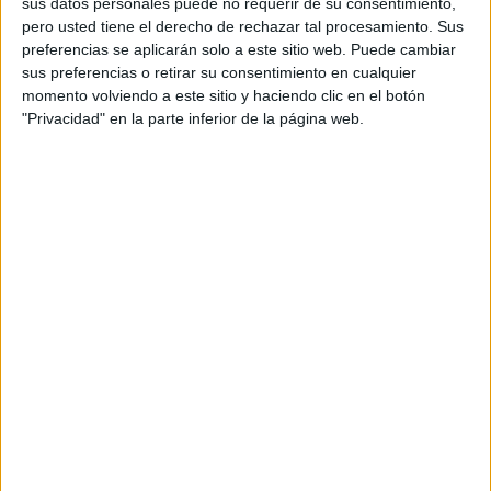
sus datos personales puede no requerir de su consentimiento,
pero usted tiene el derecho de rechazar tal procesamiento. Sus
preferencias se aplicarán solo a este sitio web. Puede cambiar
sus preferencias o retirar su consentimiento en cualquier
momento volviendo a este sitio y haciendo clic en el botón
"Privacidad" en la parte inferior de la página web.
Acerca de orientacionandujar
Orientación Andújar no es solo un blog, es la apuesta
personal de dos profesores Ginés y Maribel, que
además de ser pareja, son los encargados de los
contenidos que encontramos dentro del blog y en el
cual, vuelcan la mayor parte del tiempo, que sus tareas
como docentes, y voluntarios en sus meses de verano
les permite.
DEJA UNA RESPUESTA