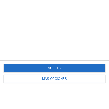
Tu dirección de correo electrónico no será
publicada.
Los campos obligatorios están marcados
con
*
Comentario
*
ACEPTO
MÁS OPCIONES
Nombre
*
Correo electrónico
*