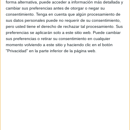
forma alternativa, puede acceder a información más detallada y
cambiar sus preferencias antes de otorgar o negar su
Acerca de orientacionandujar
consentimiento.
Tenga en cuenta que algún procesamiento de
sus datos personales puede no requerir de su consentimiento,
Orientación Andújar no es solo un blog, es la apuesta
pero usted tiene el derecho de rechazar tal procesamiento. Sus
personal de dos profesores Ginés y Maribel, que
preferencias se aplicarán solo a este sitio web. Puede cambiar
además de ser pareja, son los encargados de los
sus preferencias o retirar su consentimiento en cualquier
contenidos que encontramos dentro del blog y en el
momento volviendo a este sitio y haciendo clic en el botón
cual, vuelcan la mayor parte del tiempo, que sus tareas
"Privacidad" en la parte inferior de la página web.
como docentes, y voluntarios en sus meses de verano
les permite.
3 COMMENTS
damaris camaño
Publicado
15 junio, 2013 a las 3:49 PM
como puedo hacer para leer el manual