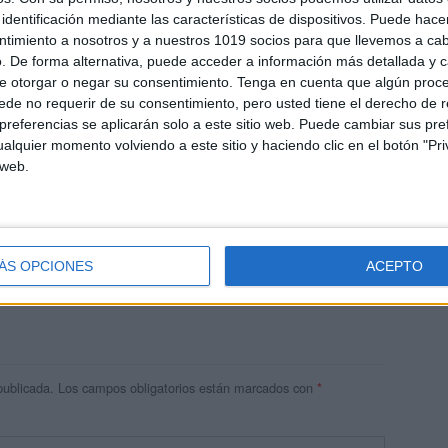
identificación mediante las características de dispositivos. Puede hacer
ntimiento a nosotros y a nuestros 1019 socios para que llevemos a ca
. De forma alternativa, puede acceder a información más detallada y 
e otorgar o negar su consentimiento.
Tenga en cuenta que algún proc
de no requerir de su consentimiento, pero usted tiene el derecho de r
9 PM
referencias se aplicarán solo a este sitio web. Puede cambiar sus pref
PO POR BRINDAR ESPACIOS DE TRABAJO MUY BUENOS,
alquier momento volviendo a este sitio y haciendo clic en el botón "Pri
R ALGUNAS, EVALUACIONES, LO HERMOSO PARTE DE
 web.
LO MAS COMPLEJO, REITERO MIS FELICITACIONES.
BOLIVIA.
ÁS OPCIONES
ACEPTO
publicada.
Los campos obligatorios están marcados con
*