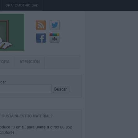
GRAFOMOTRICIDAD
TORA
ATENCIÓN
car
Buscar
E GUSTA NUESTRO MATERIAL?
roduce tu email para unirte a otros 80.852
criptores.