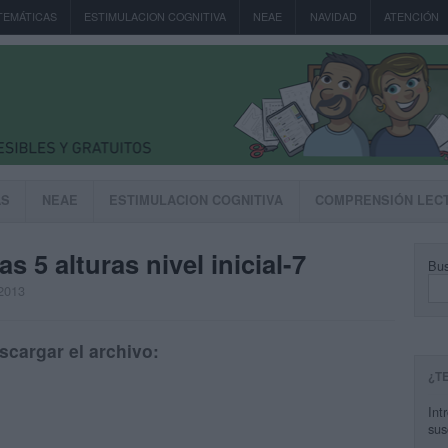
TEMÁTICAS
ESTIMULACION COGNITIVA
NEAE
NAVIDAD
ATENCIÓN
AS
NEAE
ESTIMULACION COGNITIVA
COMPRENSIÓN LEC
s 5 alturas nivel inicial-7
Bus
 2013
scargar el archivo:
¿T
Int
sus