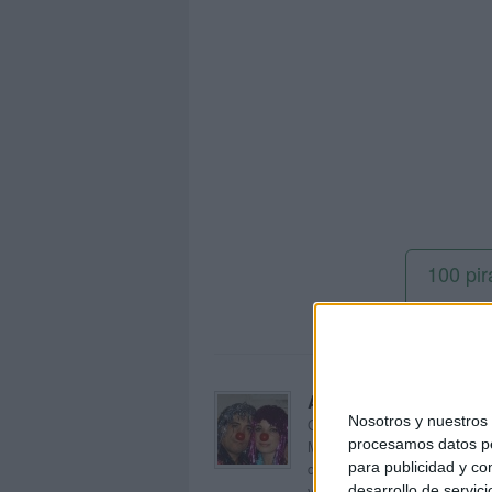
100 pir
Acerca de orientacion
Nosotros y nuestro
Orientación Andújar no es sol
procesamos datos per
Maribel, que además de ser p
dentro del blog y en el cual,
para publicidad y co
voluntarios en sus meses de 
desarrollo de servici