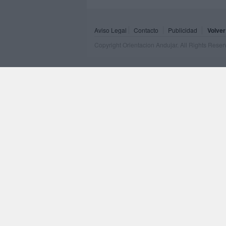
Aviso Legal
Contacto
Publicidad
Volver
Copyright Orientacion Andujar. All Rights Rese