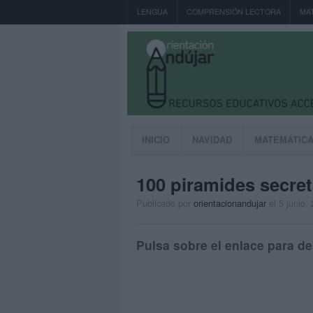
LENGUA
COMPRENSIÓN LECTORA
MA
INICIO
NAVIDAD
MATEMÁTIC
100 piramides secreta
Publicado por
orientacionandujar
el 5 junio,
Pulsa sobre el enlace para de