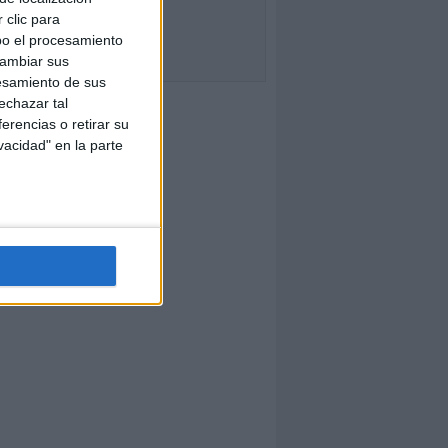
 clic para
bo el procesamiento
cambiar sus
esamiento de sus
echazar tal
erencias o retirar su
vacidad" en la parte