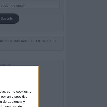
ección
il
Suscribir
GUE NUESTROS TABLEROS EN PINTEREST
CEBOOK
ivo, como cookies, y
por un dispositivo
ón de audiencia y
de localización