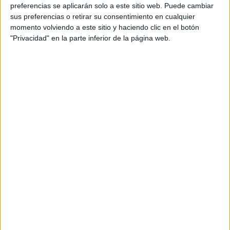
personal de dos profesores Ginés y Maribel, que
preferencias se aplicarán solo a este sitio web. Puede cambiar
además de ser pareja, son los encargados de los
sus preferencias o retirar su consentimiento en cualquier
momento volviendo a este sitio y haciendo clic en el botón
contenidos que encontramos dentro del blog y en el
"Privacidad" en la parte inferior de la página web.
cual, vuelcan la mayor parte del tiempo, que sus tareas
como docentes, y voluntarios en sus meses de verano
les permite.
DEJA UNA RESPUESTA
Tu dirección de correo electrónico no será
publicada.
Los campos obligatorios están marcados
con
*
Comentario
*