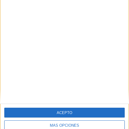
Nombre
*
Correo electrónico
*
Web
ACEPTO
MÁS OPCIONES