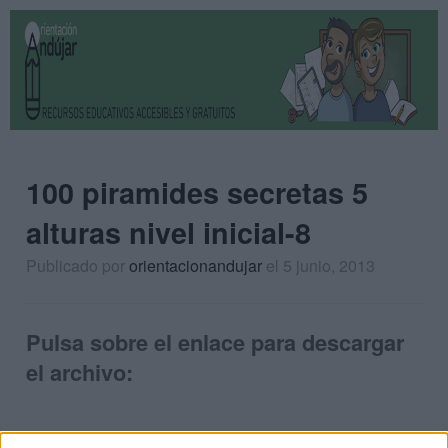
100 piramides secretas 5
alturas nivel inicial-8
Publicado por
orientacionandujar
el 5 junio, 2013
Pulsa sobre el enlace para descargar
el archivo: