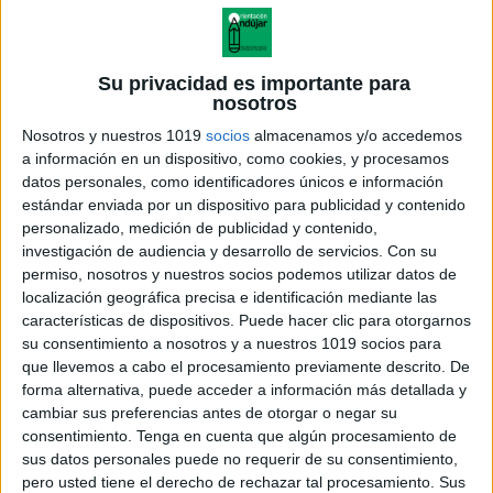
Su privacidad es importante para
nosotros
Nosotros y nuestros 1019
socios
almacenamos y/o accedemos
a información en un dispositivo, como cookies, y procesamos
datos personales, como identificadores únicos e información
estándar enviada por un dispositivo para publicidad y contenido
personalizado, medición de publicidad y contenido,
investigación de audiencia y desarrollo de servicios.
Con su
permiso, nosotros y nuestros socios podemos utilizar datos de
localización geográfica precisa e identificación mediante las
100 piramides secretas 5 alturas
características de dispositivos. Puede hacer clic para otorgarnos
nivel inicial-8
su consentimiento a nosotros y a nuestros 1019 socios para
que llevemos a cabo el procesamiento previamente descrito. De
forma alternativa, puede acceder a información más detallada y
cambiar sus preferencias antes de otorgar o negar su
consentimiento.
Tenga en cuenta que algún procesamiento de
Acerca de orientacionandujar
sus datos personales puede no requerir de su consentimiento,
Orientación Andújar no es solo un blog, es la apuesta
pero usted tiene el derecho de rechazar tal procesamiento. Sus