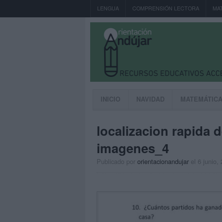
LENGUA
COMPRENSIÓN LECTORA
MA
INICIO
NAVIDAD
MATEMÁTIC
localizacion rapida d
imagenes_4
Publicado por
orientacionandujar
el 6 junio,