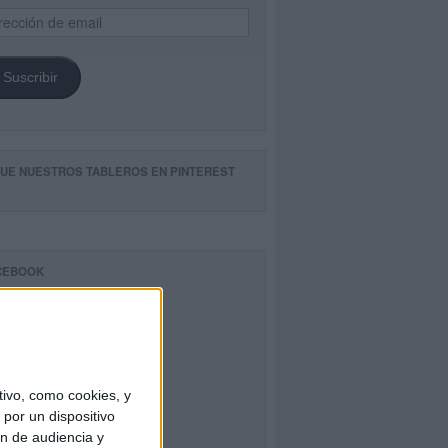
ección
il
Suscribir
GUE NUESTROS TABLEROS EN PINTEREST
CEBOOK
ivo, como cookies, y
por un dispositivo
ón de audiencia y