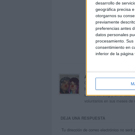
desarrollo de servici
geográfica precisa e 
otorgarnos su conse
previamente descrito
preferencias antes d
datos personales pue
procesamiento. Sus p
consentimiento en cu
inferior de la página
Acerca de orientacion
Orientación Andújar no es sol
M
Maribel, que además de ser p
dentro del blog y en el cual,
voluntarios en sus meses de 
DEJA UNA RESPUESTA
Tu dirección de correo electrónico no será 