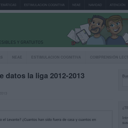
TEMÁTICAS
ESTIMULACION COGNITIVA
NEAE
NAVIDAD
ATENCIÓN
AS
NEAE
ESTIMULACION COGNITIVA
COMPRENSIÓN LEC
e datos la liga 2012-2013
Bus
 2013
¿T
Int
sus