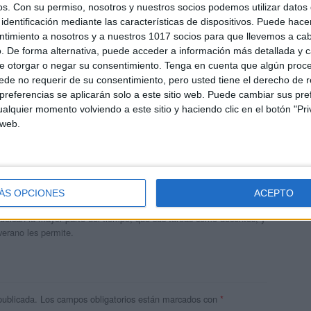
os.
Con su permiso, nosotros y nuestros socios podemos utilizar datos 
identificación mediante las características de dispositivos. Puede hacer
ntimiento a nosotros y a nuestros 1017 socios para que llevemos a ca
. De forma alternativa, puede acceder a información más detallada y 
e otorgar o negar su consentimiento.
Tenga en cuenta que algún proc
de no requerir de su consentimiento, pero usted tiene el derecho de r
referencias se aplicarán solo a este sitio web. Puede cambiar sus pref
alquier momento volviendo a este sitio y haciendo clic en el botón "Pri
 web.
andujar
o un blog, es la apuesta personal de dos profesores Ginés y
ÁS OPCIONES
ACEPTO
areja, son los encargados de los contenidos que encontramos
 vuelcan la mayor parte del tiempo, que sus tareas como docentes, y
verano les permite.
publicada.
Los campos obligatorios están marcados con
*