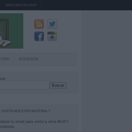
GRAFOMOTRICIDAD
TORA
ATENCIÓN
car
Buscar
E GUSTA NUESTRO MATERIAL?
roduce tu email para unirte a otros 80.871
criptores.