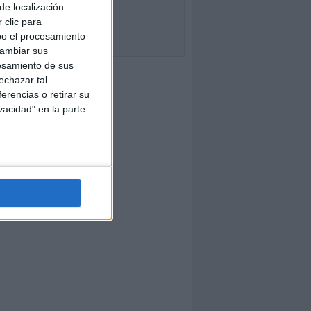
de localización
 clic para
bo el procesamiento
cambiar sus
esamiento de sus
echazar tal
erencias o retirar su
vacidad" en la parte