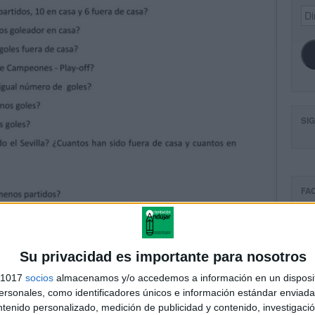
Dir
de
ema
SI
FA
Su privacidad es importante para nosotros
s 1017
socios
almacenamos y/o accedemos a información en un disposit
sonales, como identificadores únicos e información estándar enviada 
ntenido personalizado, medición de publicidad y contenido, investigaci