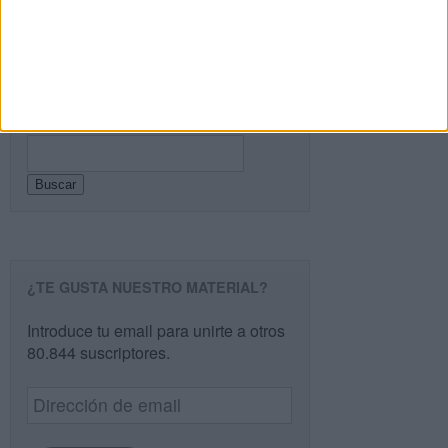
Buscar
Buscar
¿TE GUSTA NUESTRO MATERIAL?
Introduce tu email para unirte a otros
80.844 suscriptores.
Dirección
de
email