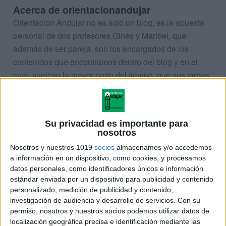
Acerca de orientacionandujar
Orientación Andújar no es solo un blog, es la apuesta
personal de dos profesores Ginés y Maribel, que
además de ser pareja, son los encargados de los
contenidos que encontramos dentro del blog y en el
cual, vuelcan la mayor parte del tiempo, que sus tareas
como docentes, y voluntarios en sus meses de verano
les permite.
Su privacidad es importante para
nosotros
15 COMMENTS
Nosotros y nuestros 1019
socios
almacenamos y/o accedemos
a información en un dispositivo, como cookies, y procesamos
ana
datos personales, como identificadores únicos e información
Publicado
7 junio, 2013 a las 7:32 PM
estándar enviada por un dispositivo para publicidad y contenido
NO CONSIGO DESCARGAR EL LIBRO DE
personalizado, medición de publicidad y contenido,
investigación de audiencia y desarrollo de servicios.
Con su
EL TRABAJO COOPERATIVO COMO
permiso, nosotros y nuestros socios podemos utilizar datos de
METODOLOGIA PARA LA ESCUELA
localización geográfica precisa e identificación mediante las