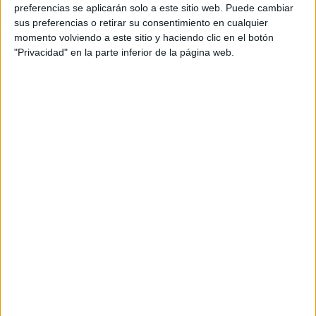
personal de dos profesores Ginés y Maribel, que
preferencias se aplicarán solo a este sitio web. Puede cambiar
además de ser pareja, son los encargados de los
sus preferencias o retirar su consentimiento en cualquier
momento volviendo a este sitio y haciendo clic en el botón
contenidos que encontramos dentro del blog y en el
"Privacidad" en la parte inferior de la página web.
cual, vuelcan la mayor parte del tiempo, que sus tareas
como docentes, y voluntarios en sus meses de verano
les permite.
DEJA UNA RESPUESTA
Tu dirección de correo electrónico no será
publicada.
Los campos obligatorios están marcados
con
*
Comentario
*