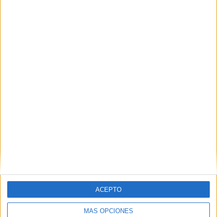
Nombre
*
Correo electrónico
*
Web
ACEPTO
MÁS OPCIONES