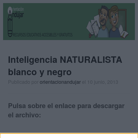
Inteligencia NATURALISTA
blanco y negro
Publicado por
orientacionandujar
el 10 junio, 2013
Pulsa sobre el enlace para descargar
el archivo: