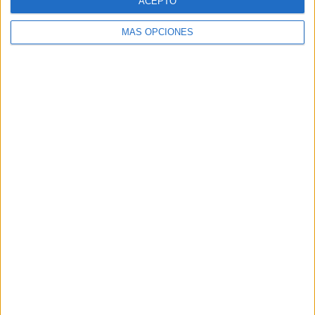
ACEPTO
Comentario
*
MÁS OPCIONES
Nombre
*
Correo electrónico
*
Web