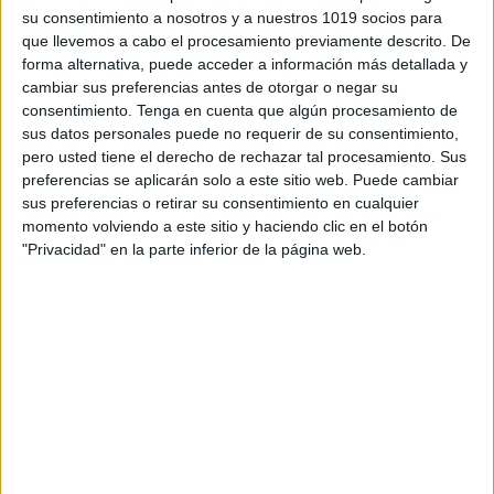
su consentimiento a nosotros y a nuestros 1019 socios para
que llevemos a cabo el procesamiento previamente descrito. De
forma alternativa, puede acceder a información más detallada y
Acerca de orientacionandujar
cambiar sus preferencias antes de otorgar o negar su
Orientación Andújar no es solo un blog, es la apuesta
consentimiento.
Tenga en cuenta que algún procesamiento de
sus datos personales puede no requerir de su consentimiento,
personal de dos profesores Ginés y Maribel, que
pero usted tiene el derecho de rechazar tal procesamiento. Sus
además de ser pareja, son los encargados de los
preferencias se aplicarán solo a este sitio web. Puede cambiar
contenidos que encontramos dentro del blog y en el
sus preferencias o retirar su consentimiento en cualquier
cual, vuelcan la mayor parte del tiempo, que sus tareas
momento volviendo a este sitio y haciendo clic en el botón
como docentes, y voluntarios en sus meses de verano
"Privacidad" en la parte inferior de la página web.
les permite.
2 COMMENTS
Raquel Tortosa
Publicado
11 junio, 2013 a las 10:53 AM
Hola, me encanta lo que habéis puesto de