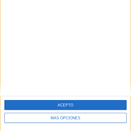
OrientaciónAndújar: Las Inteligencias
Múltiples desarrolladas en Escuela Inclusiva |
#RecursosPizarra
DEJA UNA RESPUESTA
Tu dirección de correo electrónico no será
publicada.
Los campos obligatorios están marcados
con
*
Comentario
*
ACEPTO
MÁS OPCIONES