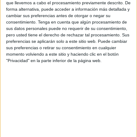
que llevemos a cabo el procesamiento previamente descrito. De
cual, vuelcan la mayor parte del tiempo, que sus tareas
forma alternativa, puede acceder a información más detallada y
como docentes, y voluntarios en sus meses de verano
cambiar sus preferencias antes de otorgar o negar su
les permite.
consentimiento.
Tenga en cuenta que algún procesamiento de
sus datos personales puede no requerir de su consentimiento,
pero usted tiene el derecho de rechazar tal procesamiento. Sus
preferencias se aplicarán solo a este sitio web. Puede cambiar
3 COMMENTS
sus preferencias o retirar su consentimiento en cualquier
momento volviendo a este sitio y haciendo clic en el botón
"Privacidad" en la parte inferior de la página web.
luciano
Publicado
17 octubre, 2013 a las 7:30 PM
HABIA ESCUCHADO EL CONCEPTO
«INTELIGENCIAS MULTIPLES» EN
VARIAS OCCIONES, Y HOY ME DIA A LA
TAREA DE CONSULTAR ESTA PAGINA, Y
LA VERDAD CON LA INFORMACION QUE
TIENE ESTE BLOG ACLARÒ MIS DUDAS,
GRACIAS Y UNA FELICITACION POR
DARSE TIEMPO PARA INVESTIGAR Y