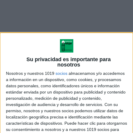
Su privacidad es importante para
nosotros
introduccion blanco y negro
Nosotros y nuestros 1019
socios
almacenamos y/o accedemos
a información en un dispositivo, como cookies, y procesamos
datos personales, como identificadores únicos e información
estándar enviada por un dispositivo para publicidad y contenido
personalizado, medición de publicidad y contenido,
Acerca de orientacionandujar
investigación de audiencia y desarrollo de servicios.
Con su
Orientación Andújar no es solo un blog, es la apuesta
permiso, nosotros y nuestros socios podemos utilizar datos de
personal de dos profesores Ginés y Maribel, que
localización geográfica precisa e identificación mediante las
además de ser pareja, son los encargados de los
características de dispositivos. Puede hacer clic para otorgarnos
su consentimiento a nosotros y a nuestros 1019 socios para
contenidos que encontramos dentro del blog y en el