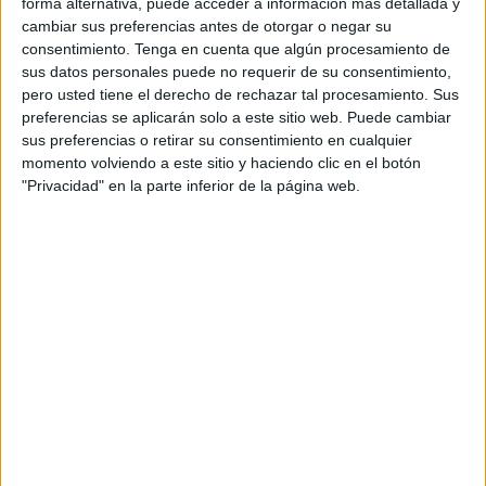
forma alternativa, puede acceder a información más detallada y
cambiar sus preferencias antes de otorgar o negar su
Thinkers Keys Cards llaves de pensadores
consentimiento.
Tenga en cuenta que algún procesamiento de
sus datos personales puede no requerir de su consentimiento,
pero usted tiene el derecho de rechazar tal procesamiento. Sus
preferencias se aplicarán solo a este sitio web. Puede cambiar
Acerca de orientacionandujar
sus preferencias o retirar su consentimiento en cualquier
Orientación Andújar no es solo un blog, es la apuesta
momento volviendo a este sitio y haciendo clic en el botón
"Privacidad" en la parte inferior de la página web.
personal de dos profesores Ginés y Maribel, que
además de ser pareja, son los encargados de los
contenidos que encontramos dentro del blog y en el
cual, vuelcan la mayor parte del tiempo, que sus tareas
como docentes, y voluntarios en sus meses de verano
les permite.
2 COMMENTS
Eleuterio Hernandez Gomez