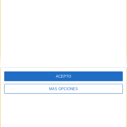
Tu dirección de correo electrónico no será
publicada.
Los campos obligatorios están marcados
con
*
Comentario
*
ACEPTO
MÁS OPCIONES
Nombre
*
Correo electrónico
*