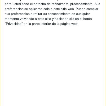
pero usted tiene el derecho de rechazar tal procesamiento. Sus
preferencias se aplicarán solo a este sitio web. Puede cambiar
sus preferencias o retirar su consentimiento en cualquier
momento volviendo a este sitio y haciendo clic en el botón
"Privacidad" en la parte inferior de la página web.
Acerca de orientacionandujar
Orientación Andújar no es solo un blog, es la apuesta
personal de dos profesores Ginés y Maribel, que
además de ser pareja, son los encargados de los
contenidos que encontramos dentro del blog y en el
cual, vuelcan la mayor parte del tiempo, que sus tareas
como docentes, y voluntarios en sus meses de verano
les permite.
DEJA UNA RESPUESTA
Tu dirección de correo electrónico no será