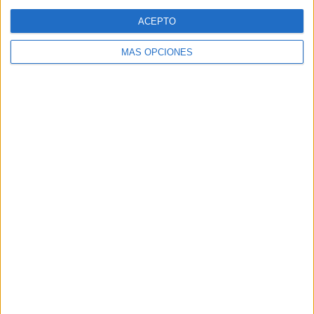
Web
ACEPTO
MÁS OPCIONES
Buscar
Buscar
¿TE GUSTA NUESTRO MATERIAL?