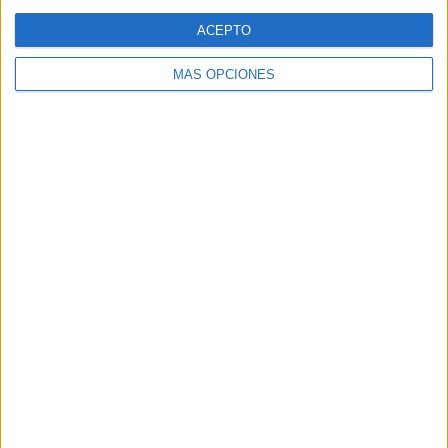
Web
ACEPTO
MÁS OPCIONES
Buscar
Buscar
¿TE GUSTA NUESTRO MATERIAL?