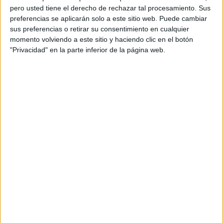
pero usted tiene el derecho de rechazar tal procesamiento. Sus
preferencias se aplicarán solo a este sitio web. Puede cambiar
sus preferencias o retirar su consentimiento en cualquier
momento volviendo a este sitio y haciendo clic en el botón
"Privacidad" en la parte inferior de la página web.
Acerca de orientacionandujar
Orientación Andújar no es solo un blog, es la apuesta
personal de dos profesores Ginés y Maribel, que
además de ser pareja, son los encargados de los
contenidos que encontramos dentro del blog y en el
cual, vuelcan la mayor parte del tiempo, que sus tareas
como docentes, y voluntarios en sus meses de verano
les permite.
DEJA UNA RESPUESTA
Tu dirección de correo electrónico no será