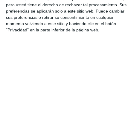
pero usted tiene el derecho de rechazar tal procesamiento. Sus
preferencias se aplicarán solo a este sitio web. Puede cambiar
sus preferencias o retirar su consentimiento en cualquier
momento volviendo a este sitio y haciendo clic en el botón
"Privacidad" en la parte inferior de la página web.
Acerca de orientacionandujar
Orientación Andújar no es solo un blog, es la apuesta
personal de dos profesores Ginés y Maribel, que
además de ser pareja, son los encargados de los
contenidos que encontramos dentro del blog y en el
cual, vuelcan la mayor parte del tiempo, que sus tareas
como docentes, y voluntarios en sus meses de verano
les permite.
DEJA UNA RESPUESTA
Tu dirección de correo electrónico no será