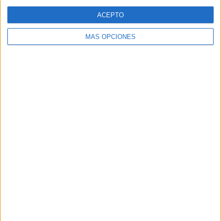
Web
ACEPTO
MÁS OPCIONES
Buscar
Buscar
¿TE GUSTA NUESTRO MATERIAL?