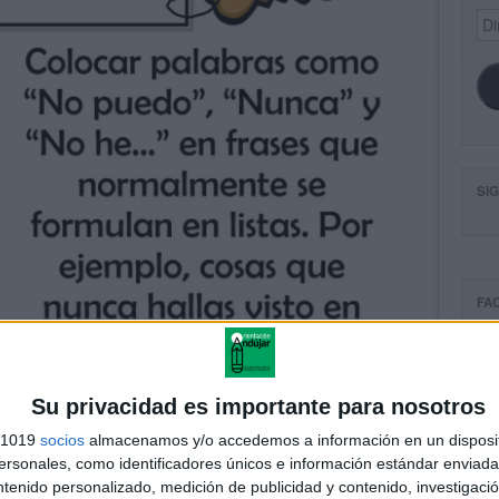
Dir
de
ema
SI
FA
Su privacidad es importante para nosotros
s 1019
socios
almacenamos y/o accedemos a información en un disposit
sonales, como identificadores únicos e información estándar enviada 
ntenido personalizado, medición de publicidad y contenido, investigaci