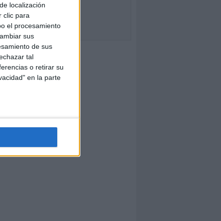
de localización
 clic para
bo el procesamiento
cambiar sus
esamiento de sus
echazar tal
erencias o retirar su
vacidad" en la parte