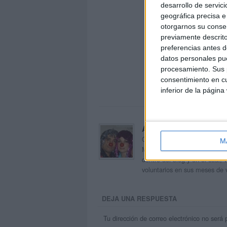
desarrollo de servici
geográfica precisa e 
otorgarnos su conse
previamente descrito
preferencias antes d
datos personales pue
procesamiento. Sus p
consentimiento en cu
inferior de la página
Acerca de orientacion
Orientación Andújar no es sol
M
Maribel, que además de ser p
dentro del blog y en el cual,
voluntarios en sus meses de 
DEJA UNA RESPUESTA
Tu dirección de correo electrónico no será 