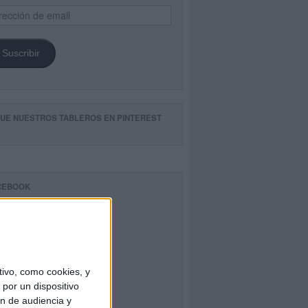
ección
il
Suscribir
GUE NUESTROS TABLEROS EN PINTEREST
CEBOOK
ivo, como cookies, y
por un dispositivo
ón de audiencia y