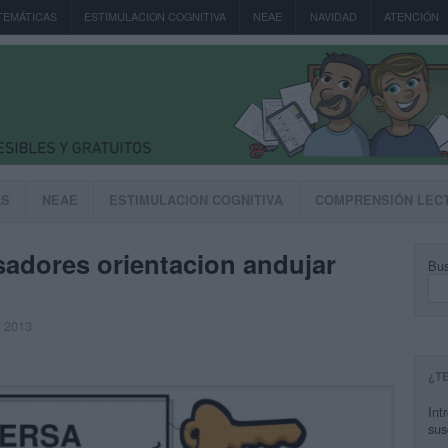
TEMÁTICAS
ESTIMULACION COGNITIVA
NEAE
NAVIDAD
ATENCIÓN
AS
NEAE
ESTIMULACION COGNITIVA
COMPRENSIÓN LEC
nsadores orientacion andujar
Bus
, 2013
¿T
Int
sus