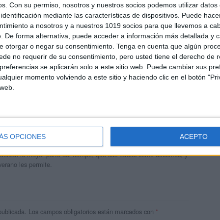
os.
Con su permiso, nosotros y nuestros socios podemos utilizar datos 
identificación mediante las características de dispositivos. Puede hacer
ntimiento a nosotros y a nuestros 1019 socios para que llevemos a ca
. De forma alternativa, puede acceder a información más detallada y 
e otorgar o negar su consentimiento.
Tenga en cuenta que algún proc
de no requerir de su consentimiento, pero usted tiene el derecho de r
referencias se aplicarán solo a este sitio web. Puede cambiar sus pref
alquier momento volviendo a este sitio y haciendo clic en el botón "Pri
 web.
andujar
o un blog, es la apuesta personal de dos profesores Ginés y
ÁS OPCIONES
ACEPTO
areja, son los encargados de los contenidos que encontramos
 vuelcan la mayor parte del tiempo, que sus tareas como docentes, y
verano les permite.
publicada.
Los campos obligatorios están marcados con
*