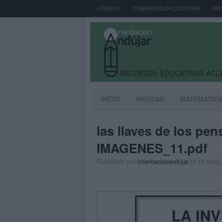
LENGUA
COMPRENSIÓN LECTORA
MA
INICIO
NAVIDAD
MATEMÁTIC
las llaves de los pe
IMAGENES_11.pdf
Publicado por
orientacionandujar
el 12 junio