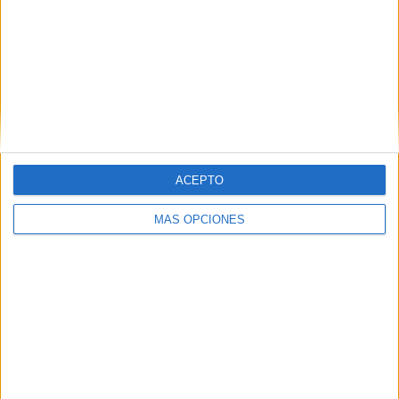
trabajada en nuestro país, más allá de la
bibliografía a la que uno pueda acceder,
estos blogs, conectados con la práctica
diaria permite entender desde otro lugar la
práctica de estas rutinas. Muchas gracias!
RESPONDER
ACEPTO
MÁS OPCIONES
DEJA UNA RESPUESTA
Tu dirección de correo electrónico no será
publicada.
Los campos obligatorios están marcados
con
*
Comentario
*