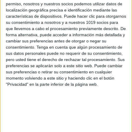
permiso, nosotros y nuestros socios podemos utilizar datos de
localización geográfica precisa e identificación mediante las
características de dispositivos. Puede hacer clic para otorgarnos
su consentimiento a nosotros y a nuestros 1019 socios para
que llevemos a cabo el procesamiento previamente descrito. De
forma alternativa, puede acceder a información más detallada y
RUTINAS DE PENSAMIENTO las llaves de los
cambiar sus preferencias antes de otorgar o negar su
consentimiento.
Tenga en cuenta que algún procesamiento de
pensadores orientacion andujar IMAGENES
sus datos personales puede no requerir de su consentimiento,
pero usted tiene el derecho de rechazar tal procesamiento. Sus
preferencias se aplicarán solo a este sitio web. Puede cambiar
sus preferencias o retirar su consentimiento en cualquier
Acerca de orientacionandujar
momento volviendo a este sitio y haciendo clic en el botón
Orientación Andújar no es solo un blog, es la apuesta
"Privacidad" en la parte inferior de la página web.
personal de dos profesores Ginés y Maribel, que
además de ser pareja, son los encargados de los
contenidos que encontramos dentro del blog y en el
cual, vuelcan la mayor parte del tiempo, que sus tareas
como docentes, y voluntarios en sus meses de verano
les permite.