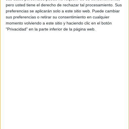
pero usted tiene el derecho de rechazar tal procesamiento. Sus
preferencias se aplicarán solo a este sitio web. Puede cambiar
sus preferencias o retirar su consentimiento en cualquier
momento volviendo a este sitio y haciendo clic en el botón
"Privacidad" en la parte inferior de la página web.
Acerca de orientacionandujar
Orientación Andújar no es solo un blog, es la apuesta
personal de dos profesores Ginés y Maribel, que
además de ser pareja, son los encargados de los
contenidos que encontramos dentro del blog y en el
cual, vuelcan la mayor parte del tiempo, que sus tareas
como docentes, y voluntarios en sus meses de verano
les permite.
DEJA UNA RESPUESTA
Tu dirección de correo electrónico no será