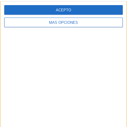
Web
ACEPTO
MÁS OPCIONES
Buscar
Buscar
¿TE GUSTA NUESTRO MATERIAL?