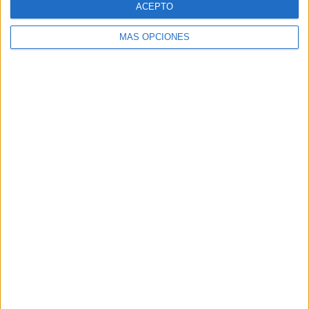
ACEPTO
MÁS OPCIONES
Buscar
Buscar
¿TE GUSTA NUESTRO MATERIAL?
Introduce tu email para unirte a otros
80.852 suscriptores.