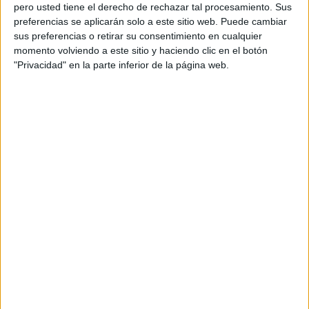
pero usted tiene el derecho de rechazar tal procesamiento. Sus
preferencias se aplicarán solo a este sitio web. Puede cambiar
sus preferencias o retirar su consentimiento en cualquier
momento volviendo a este sitio y haciendo clic en el botón
Acerca de orientacionandujar
"Privacidad" en la parte inferior de la página web.
Orientación Andújar no es solo un blog, es la apuesta
personal de dos profesores Ginés y Maribel, que
además de ser pareja, son los encargados de los
contenidos que encontramos dentro del blog y en el
cual, vuelcan la mayor parte del tiempo, que sus tareas
como docentes, y voluntarios en sus meses de verano
les permite.
DEJA UNA RESPUESTA
Tu dirección de correo electrónico no será
publicada.
Los campos obligatorios están marcados
con
*