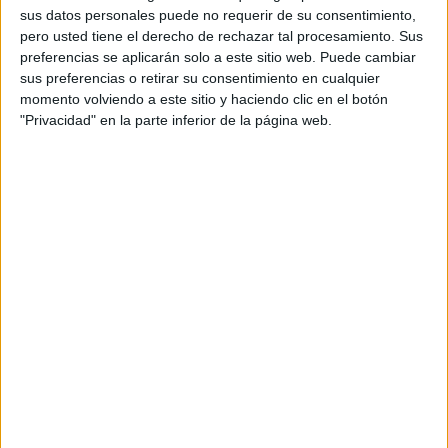
sus datos personales puede no requerir de su consentimiento,
pero usted tiene el derecho de rechazar tal procesamiento. Sus
preferencias se aplicarán solo a este sitio web. Puede cambiar
sus preferencias o retirar su consentimiento en cualquier
momento volviendo a este sitio y haciendo clic en el botón
"Privacidad" en la parte inferior de la página web.
Entrenamiento en autoinstrucciones de problemas
primaria
Acerca de orientacionandujar
Orientación Andújar no es solo un blog, es la apuesta
personal de dos profesores Ginés y Maribel, que
además de ser pareja, son los encargados de los
contenidos que encontramos dentro del blog y en el
cual, vuelcan la mayor parte del tiempo, que sus tareas
como docentes, y voluntarios en sus meses de verano
les permite.