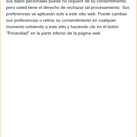
sus datos personales puede no requerir de su consentimiento,
pero usted tiene el derecho de rechazar tal procesamiento. Sus
preferencias se aplicarán solo a este sitio web. Puede cambiar
Acerca de orientacionandujar
sus preferencias o retirar su consentimiento en cualquier
Orientación Andújar no es solo un blog, es la apuesta
momento volviendo a este sitio y haciendo clic en el botón
personal de dos profesores Ginés y Maribel, que
"Privacidad" en la parte inferior de la página web.
además de ser pareja, son los encargados de los
contenidos que encontramos dentro del blog y en el
cual, vuelcan la mayor parte del tiempo, que sus tareas
como docentes, y voluntarios en sus meses de verano
les permite.
TRACKBACKS / PINGS
Completo taller de problemas de matemáticas
para Primaria. – CESSEM
DEJA UNA RESPUESTA