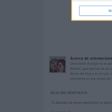
M
Acerca de orientacion
Orientación Andújar no es sol
Maribel, que además de ser p
dentro del blog y en el cual,
voluntarios en sus meses de 
DEJA UNA RESPUESTA
Tu dirección de correo electrónico no será 
Comentario
*