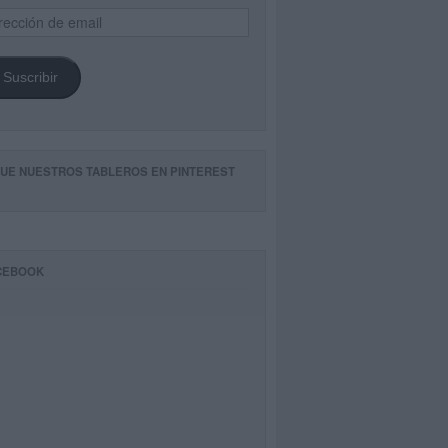
ección
il
Suscribir
GUE NUESTROS TABLEROS EN PINTEREST
CEBOOK