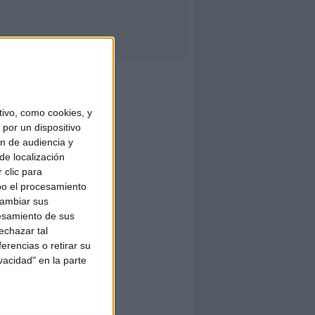
ivo, como cookies, y
por un dispositivo
ón de audiencia y
de localización
 clic para
bo el procesamiento
cambiar sus
esamiento de sus
echazar tal
erencias o retirar su
vacidad" en la parte