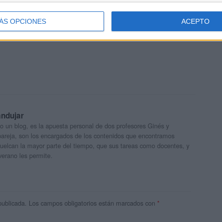
ÁS OPCIONES
ACEPTO
andujar
o un blog, es la apuesta personal de dos profesores Ginés y
areja, son los encargados de los contenidos que encontramos
 vuelcan la mayor parte del tiempo, que sus tareas como docentes, y
verano les permite.
publicada.
Los campos obligatorios están marcados con
*