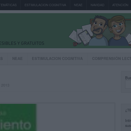
TEMÁTICAS
ESTIMULACION COGNITIVA
NEAE
NAVIDAD
ATENCIÓN
AS
NEAE
ESTIMULACION COGNITIVA
COMPRENSIÓN LEC
Bus
, 2013
¿T
Int
sus