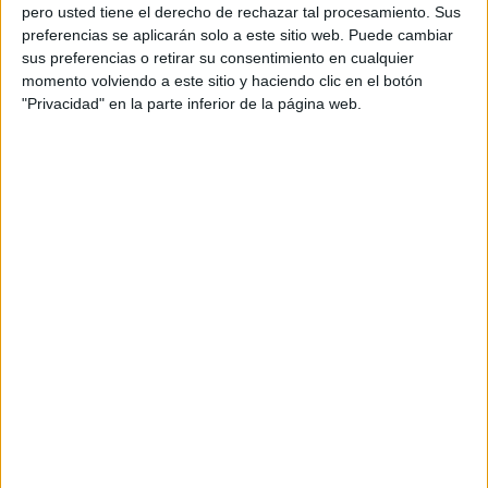
pero usted tiene el derecho de rechazar tal procesamiento. Sus
preferencias se aplicarán solo a este sitio web. Puede cambiar
sus preferencias o retirar su consentimiento en cualquier
momento volviendo a este sitio y haciendo clic en el botón
Acerca de orientacionandujar
"Privacidad" en la parte inferior de la página web.
Orientación Andújar no es solo un blog, es la apuesta
personal de dos profesores Ginés y Maribel, que
además de ser pareja, son los encargados de los
contenidos que encontramos dentro del blog y en el
cual, vuelcan la mayor parte del tiempo, que sus tareas
como docentes, y voluntarios en sus meses de verano
les permite.
DEJA UNA RESPUESTA
Tu dirección de correo electrónico no será
publicada.
Los campos obligatorios están marcados