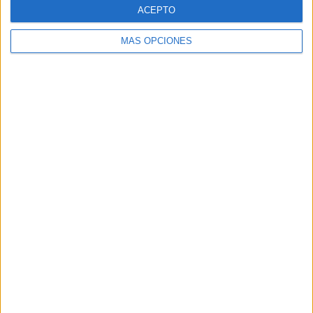
ACEPTO
MÁS OPCIONES
Buscar
Buscar
¿TE GUSTA NUESTRO MATERIAL?
Introduce tu email para unirte a otros
80.867 suscriptores.