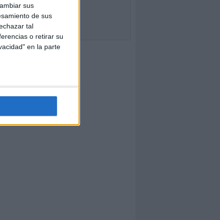
cambiar sus
esamiento de sus
echazar tal
erencias o retirar su
vacidad" en la parte