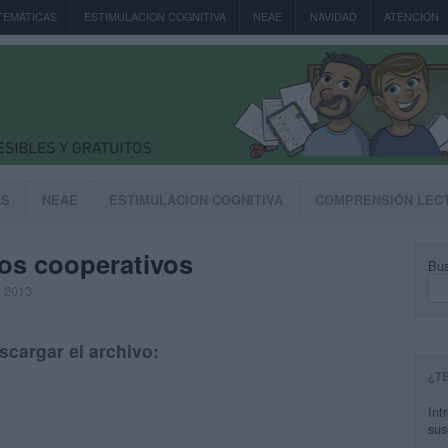
TEMÁTICAS
ESTIMULACION COGNITIVA
NEAE
NAVIDAD
ATENCIÓN
AS
NEAE
ESTIMULACION COGNITIVA
COMPRENSIÓN LEC
os cooperativos
Bus
, 2013
scargar el archivo:
¿T
Int
sus