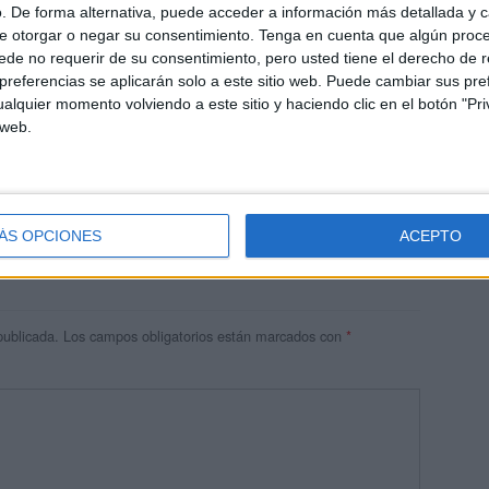
. De forma alternativa, puede acceder a información más detallada y 
e otorgar o negar su consentimiento.
Tenga en cuenta que algún proc
de no requerir de su consentimiento, pero usted tiene el derecho de r
referencias se aplicarán solo a este sitio web. Puede cambiar sus pref
alquier momento volviendo a este sitio y haciendo clic en el botón "Pri
 web.
PM
 química y gracias por sus aporte…
ÁS OPCIONES
ACEPTO
publicada.
Los campos obligatorios están marcados con
*