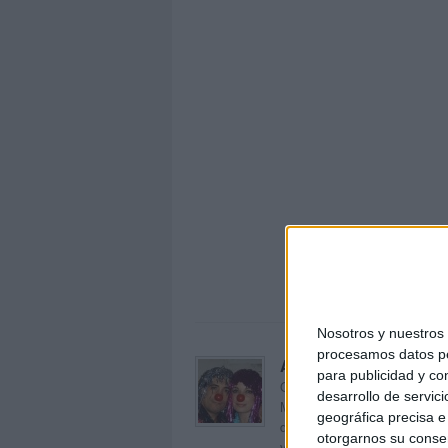
De
Nosotros y nuestro
procesamos datos per
Acerca de orientacion
para publicidad y co
Orientación Andújar no es sol
desarrollo de servici
Maribel, que además de ser p
geográfica precisa e 
dentro del blog y en el cual,
otorgarnos su conse
voluntarios en sus meses de 