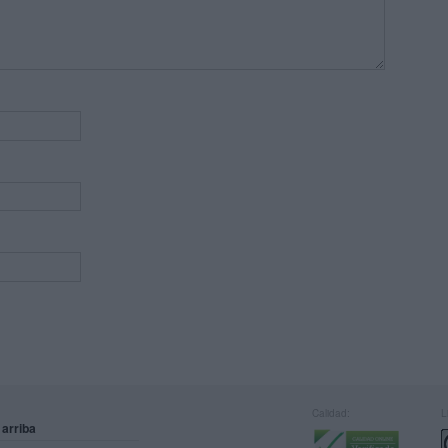
Calidad:
L
 arriba