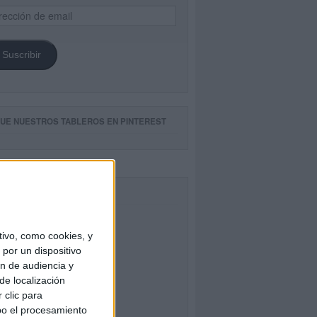
ección
il
Suscribir
GUE NUESTROS TABLEROS EN PINTEREST
CEBOOK
ivo, como cookies, y
por un dispositivo
ón de audiencia y
de localización
 clic para
bo el procesamiento