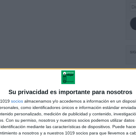
Dir
de
ema
SI
sde el origen somos
cooperativos
FA
Su privacidad es importante para nosotros
s 1019
socios
almacenamos y/o accedemos a información en un disposit
sonales, como identificadores únicos e información estándar enviada 
andujar
ntenido personalizado, medición de publicidad y contenido, investigaci
o un blog, es la apuesta personal de dos profesores Ginés y
os.
Con su permiso, nosotros y nuestros socios podemos utilizar datos 
areja, son los encargados de los contenidos que encontramos
identificación mediante las características de dispositivos. Puede hacer
 vuelcan la mayor parte del tiempo, que sus tareas como docentes, y
ntimiento a nosotros y a nuestros 1019 socios para que llevemos a ca
verano les permite.