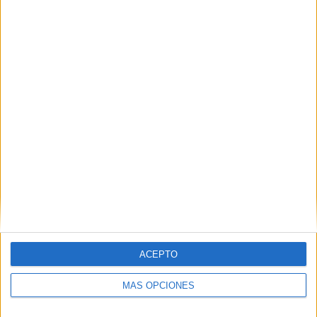
Nombre
*
Correo electrónico
*
Web
ACEPTO
MÁS OPCIONES