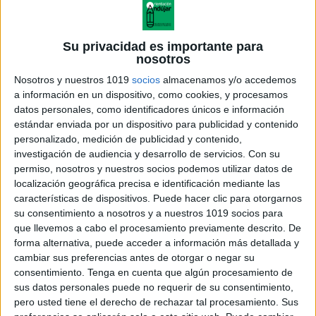
Su privacidad es importante para
nosotros
Nosotros y nuestros 1019
socios
almacenamos y/o accedemos
a información en un dispositivo, como cookies, y procesamos
datos personales, como identificadores únicos e información
estándar enviada por un dispositivo para publicidad y contenido
personalizado, medición de publicidad y contenido,
investigación de audiencia y desarrollo de servicios.
Con su
Los Diagramas de Venn
permiso, nosotros y nuestros socios podemos utilizar datos de
localización geográfica precisa e identificación mediante las
características de dispositivos. Puede hacer clic para otorgarnos
su consentimiento a nosotros y a nuestros 1019 socios para
que llevemos a cabo el procesamiento previamente descrito. De
Acerca de orientacionandujar
forma alternativa, puede acceder a información más detallada y
Orientación Andújar no es solo un blog, es la apuesta
cambiar sus preferencias antes de otorgar o negar su
consentimiento.
Tenga en cuenta que algún procesamiento de
personal de dos profesores Ginés y Maribel, que
sus datos personales puede no requerir de su consentimiento,
además de ser pareja, son los encargados de los
pero usted tiene el derecho de rechazar tal procesamiento. Sus
contenidos que encontramos dentro del blog y en el