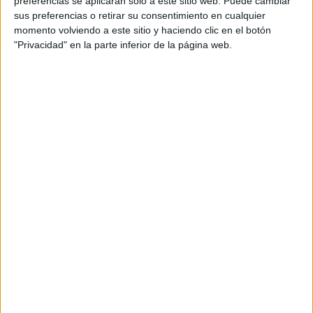
preferencias se aplicarán solo a este sitio web. Puede cambiar
cual, vuelcan la mayor parte del tiempo, que sus tareas
sus preferencias o retirar su consentimiento en cualquier
momento volviendo a este sitio y haciendo clic en el botón
como docentes, y voluntarios en sus meses de verano
"Privacidad" en la parte inferior de la página web.
les permite.
DEJA UNA RESPUESTA
Tu dirección de correo electrónico no será
publicada.
Los campos obligatorios están marcados
con
*
Comentario
*