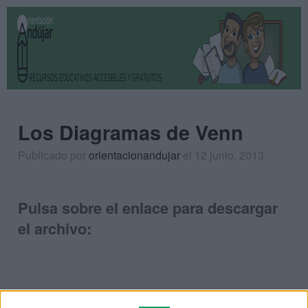
Los Diagramas de Venn
Publicado por
orientacionandujar
el 12 junio, 2013
Pulsa sobre el enlace para descargar
el archivo: