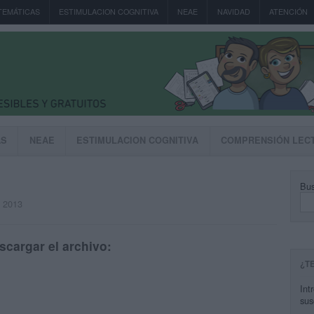
TEMÁTICAS
ESTIMULACION COGNITIVA
NEAE
NAVIDAD
ATENCIÓN
AS
NEAE
ESTIMULACION COGNITIVA
COMPRENSIÓN LEC
Bus
, 2013
scargar el archivo:
¿T
Int
sus