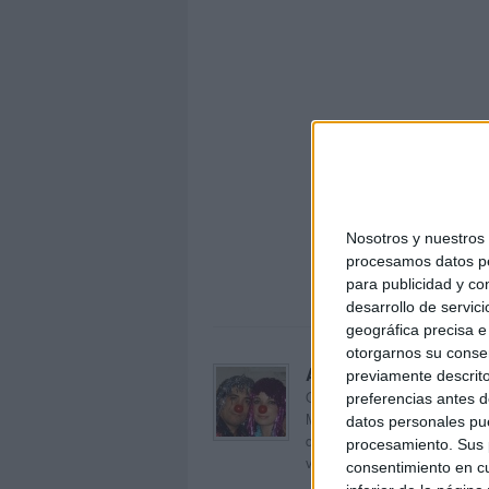
Nosotros y nuestro
procesamos datos per
Los ma
para publicidad y co
desarrollo de servici
geográfica precisa e 
otorgarnos su conse
Acerca de orientacion
previamente descrito
Orientación Andújar no es sol
preferencias antes d
Maribel, que además de ser p
datos personales pue
dentro del blog y en el cual,
procesamiento. Sus p
voluntarios en sus meses de 
consentimiento en cu