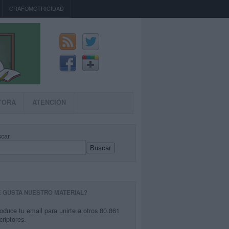
GRAFOMOTRICIDAD
TORA
ATENCIÓN
car
Buscar
E GUSTA NUESTRO MATERIAL?
roduce tu email para unirte a otros 80.861
criptores.