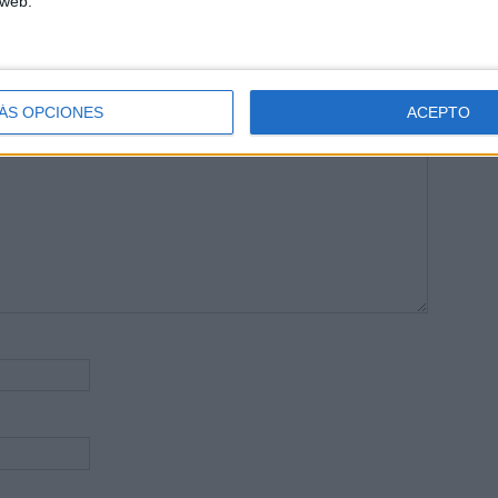
 web.
publicada.
Los campos obligatorios están marcados con
*
ÁS OPCIONES
ACEPTO