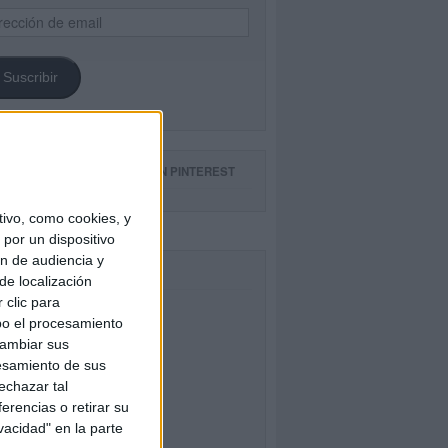
ección
il
Suscribir
GUE NUESTROS TABLEROS EN PINTEREST
ivo, como cookies, y
por un dispositivo
ón de audiencia y
CEBOOK
de localización
 clic para
bo el procesamiento
cambiar sus
esamiento de sus
echazar tal
erencias o retirar su
vacidad" en la parte