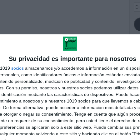
Dir
de
ema
SI
Su privacidad es importante para nosotros
s 1019
socios
almacenamos y/o accedemos a información en un disposit
sonales, como identificadores únicos e información estándar enviada 
pas mentales
ntenido personalizado, medición de publicidad y contenido, investigaci
FA
os.
Con su permiso, nosotros y nuestros socios podemos utilizar datos 
identificación mediante las características de dispositivos. Puede hacer
ntimiento a nosotros y a nuestros 1019 socios para que llevemos a ca
andujar
. De forma alternativa, puede acceder a información más detallada y 
o un blog, es la apuesta personal de dos profesores Ginés y
e otorgar o negar su consentimiento.
Tenga en cuenta que algún proc
areja, son los encargados de los contenidos que encontramos
de no requerir de su consentimiento, pero usted tiene el derecho de r
 vuelcan la mayor parte del tiempo, que sus tareas como docentes, y
referencias se aplicarán solo a este sitio web. Puede cambiar sus pref
verano les permite.
alquier momento volviendo a este sitio y haciendo clic en el botón "Pri