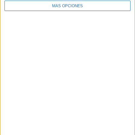
MÁS OPCIONES
Buscar
Buscar
¿TE GUSTA NUESTRO MATERIAL?
Introduce tu email para unirte a otros
80.861 suscriptores.
Dirección
de