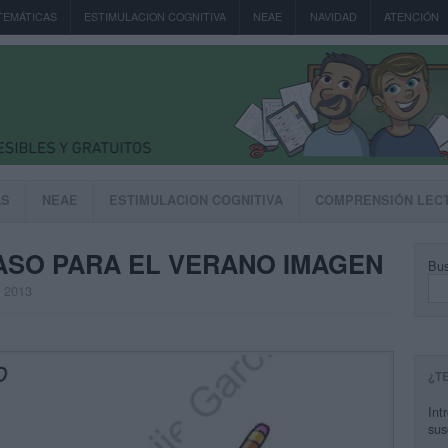
TEMÁTICAS
ESTIMULACION COGNITIVA
NEAE
NAVIDAD
ATENCIÓN
AS
NEAE
ESTIMULACION COGNITIVA
COMPRENSIÓN LEC
ASO PARA EL VERANO IMAGEN
Bus
, 2013
¿T
Int
sus