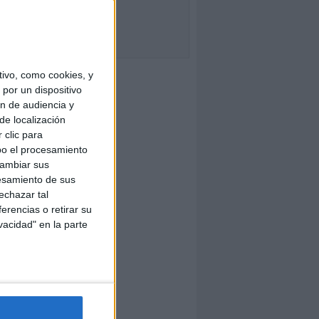
ivo, como cookies, y
por un dispositivo
ón de audiencia y
de localización
 clic para
bo el procesamiento
cambiar sus
esamiento de sus
echazar tal
erencias o retirar su
vacidad" en la parte