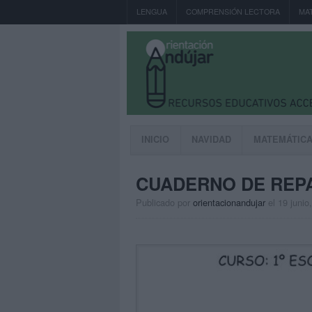
LENGUA
COMPRENSIÓN LECTORA
MA
INICIO
NAVIDAD
MATEMÁTIC
CUADERNO DE REP
Publicado por
orientacionandujar
el 19 junio