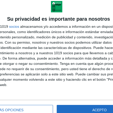
Su privacidad es importante para nosotros
s 1019
socios
almacenamos y/o accedemos a información en un disposit
sonales, como identificadores únicos e información estándar enviada 
ntenido personalizado, medición de publicidad y contenido, investigaci
os.
Con su permiso, nosotros y nuestros socios podemos utilizar datos 
identificación mediante las características de dispositivos. Puede hacer
ntimiento a nosotros y a nuestros 1019 socios para que llevemos a ca
. De forma alternativa, puede acceder a información más detallada y 
andujar
e otorgar o negar su consentimiento.
Tenga en cuenta que algún proc
o un blog, es la apuesta personal de dos profesores Ginés y
de no requerir de su consentimiento, pero usted tiene el derecho de r
areja, son los encargados de los contenidos que encontramos
 vuelcan la mayor parte del tiempo, que sus tareas como docentes, y
referencias se aplicarán solo a este sitio web. Puede cambiar sus pref
verano les permite.
alquier momento volviendo a este sitio y haciendo clic en el botón "Pri
 web.
ÁS OPCIONES
ACEPTO