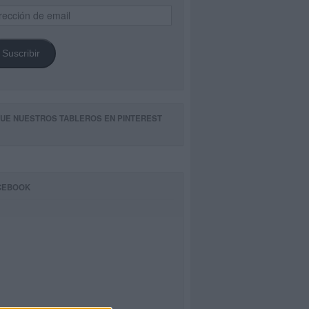
ección
il
Suscribir
GUE NUESTROS TABLEROS EN PINTEREST
CEBOOK