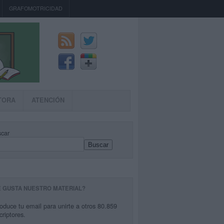
GRAFOMOTRICIDAD
TORA
ATENCIÓN
car
Buscar
E GUSTA NUESTRO MATERIAL?
roduce tu email para unirte a otros 80.859
criptores.