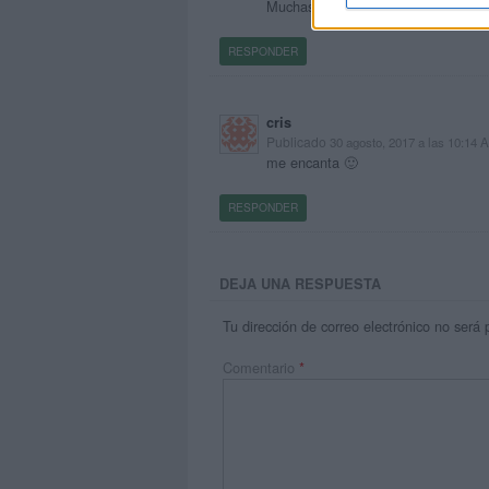
Muchas gracias.
RESPONDER
cris
Publicado
30 agosto, 2017 a las 10:14 
me encanta 🙂
RESPONDER
DEJA UNA RESPUESTA
Tu dirección de correo electrónico no será 
Comentario
*