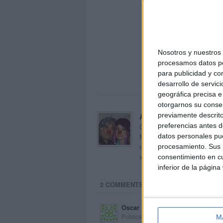
Nosotros y nuestro
procesamos datos per
para publicidad y co
desarrollo de servici
geográfica precisa e 
otorgarnos su conse
previamente descrito
Acerca de orientacion
preferencias antes d
Orientación Andújar no es sol
datos personales pue
Maribel, que además de ser p
dentro del blog y en el cual,
procesamiento. Sus p
voluntarios en sus meses de 
consentimiento en cu
inferior de la página
2 COMMENTS
Oscar
Publicado
1 julio, 2017 a las 11:15 AM
M