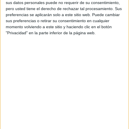
personal de dos profesores Ginés y Maribel, que
sus datos personales puede no requerir de su consentimiento,
además de ser pareja, son los encargados de los
pero usted tiene el derecho de rechazar tal procesamiento. Sus
preferencias se aplicarán solo a este sitio web. Puede cambiar
contenidos que encontramos dentro del blog y en el
sus preferencias o retirar su consentimiento en cualquier
cual, vuelcan la mayor parte del tiempo, que sus tareas
momento volviendo a este sitio y haciendo clic en el botón
como docentes, y voluntarios en sus meses de verano
"Privacidad" en la parte inferior de la página web.
les permite.
1 COMENTARIO
Natalia
Publicado
31 julio, 2023 a las 2:26 PM
me gustaria ir praticando para repasar para
el curso
RESPONDER