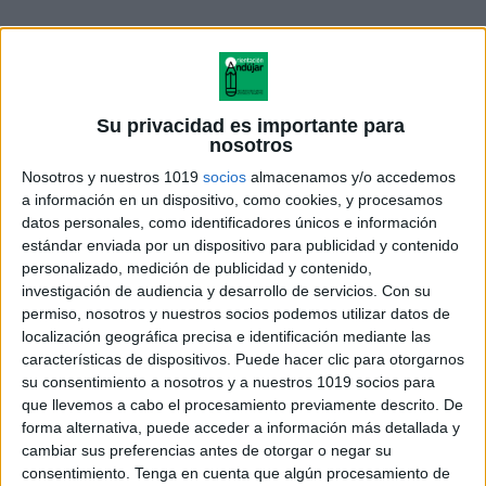
Su privacidad es importante para
nosotros
Nosotros y nuestros 1019
socios
almacenamos y/o accedemos
a información en un dispositivo, como cookies, y procesamos
datos personales, como identificadores únicos e información
estándar enviada por un dispositivo para publicidad y contenido
personalizado, medición de publicidad y contenido,
investigación de audiencia y desarrollo de servicios.
Con su
cuaderno de verano
permiso, nosotros y nuestros socios podemos utilizar datos de
matematicas 1 a 3 ESO
localización geográfica precisa e identificación mediante las
características de dispositivos. Puede hacer clic para otorgarnos
su consentimiento a nosotros y a nuestros 1019 socios para
que llevemos a cabo el procesamiento previamente descrito. De
forma alternativa, puede acceder a información más detallada y
Acerca de orientacionandujar
cambiar sus preferencias antes de otorgar o negar su
Orientación Andújar no es solo un blog, es la apuesta
consentimiento.
Tenga en cuenta que algún procesamiento de