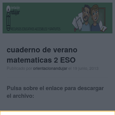
cuaderno de verano
matematicas 2 ESO
Publicado por
orientacionandujar
el 19 junio, 2013
Pulsa sobre el enlace para descargar
el archivo: