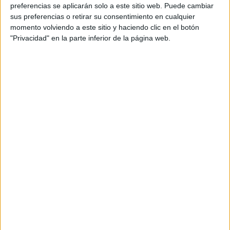
personal de dos profesores Ginés y Maribel, que
preferencias se aplicarán solo a este sitio web. Puede cambiar
además de ser pareja, son los encargados de los
sus preferencias o retirar su consentimiento en cualquier
momento volviendo a este sitio y haciendo clic en el botón
contenidos que encontramos dentro del blog y en el
"Privacidad" en la parte inferior de la página web.
cual, vuelcan la mayor parte del tiempo, que sus tareas
como docentes, y voluntarios en sus meses de verano
les permite.
DEJA UNA RESPUESTA
Tu dirección de correo electrónico no será
publicada.
Los campos obligatorios están marcados
con
*
Comentario
*