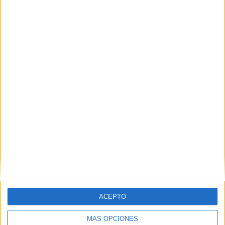
Nombre
*
Correo electrónico
*
Web
ACEPTO
MÁS OPCIONES