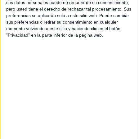
sus datos personales puede no requerir de su consentimiento,
cual, vuelcan la mayor parte del tiempo, que sus tareas
pero usted tiene el derecho de rechazar tal procesamiento. Sus
como docentes, y voluntarios en sus meses de verano
preferencias se aplicarán solo a este sitio web. Puede cambiar
sus preferencias o retirar su consentimiento en cualquier
les permite.
momento volviendo a este sitio y haciendo clic en el botón
"Privacidad" en la parte inferior de la página web.
1 COMENTARIO
Esther
Publicado
8 junio, 2024 a las 11:50 AM
Me encanta vuestro trabajo, sois grandes
profesionales y os agradezco que estéis
compartiendo materiales tan completos.
Felicidades!!
RESPONDER