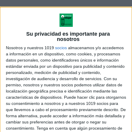
Su privacidad es importante para
nosotros
Nosotros y nuestros 1019
socios
almacenamos y/o accedemos
a información en un dispositivo, como cookies, y procesamos
datos personales, como identificadores únicos e información
estándar enviada por un dispositivo para publicidad y contenido
Cuaderno Verano 1ºESO
personalizado, medición de publicidad y contenido,
investigación de audiencia y desarrollo de servicios.
Con su
permiso, nosotros y nuestros socios podemos utilizar datos de
localización geográfica precisa e identificación mediante las
características de dispositivos. Puede hacer clic para otorgarnos
Acerca de orientacionandujar
su consentimiento a nosotros y a nuestros 1019 socios para
Orientación Andújar no es solo un blog, es la apuesta
que llevemos a cabo el procesamiento previamente descrito. De
personal de dos profesores Ginés y Maribel, que
forma alternativa, puede acceder a información más detallada y
cambiar sus preferencias antes de otorgar o negar su
además de ser pareja, son los encargados de los
consentimiento.
Tenga en cuenta que algún procesamiento de
contenidos que encontramos dentro del blog y en el