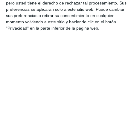
pero usted tiene el derecho de rechazar tal procesamiento. Sus
preferencias se aplicarán solo a este sitio web. Puede cambiar
sus preferencias o retirar su consentimiento en cualquier
momento volviendo a este sitio y haciendo clic en el botón
Acerca de orientacionandujar
"Privacidad" en la parte inferior de la página web.
Orientación Andújar no es solo un blog, es la apuesta
personal de dos profesores Ginés y Maribel, que
además de ser pareja, son los encargados de los
contenidos que encontramos dentro del blog y en el
cual, vuelcan la mayor parte del tiempo, que sus tareas
como docentes, y voluntarios en sus meses de verano
les permite.
DEJA UNA RESPUESTA
Tu dirección de correo electrónico no será
publicada.
Los campos obligatorios están marcados
con
*