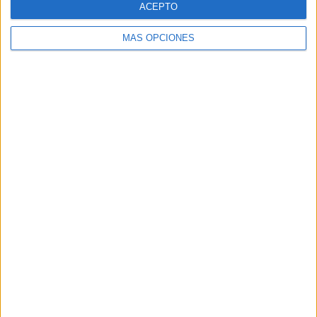
ACEPTO
MÁS OPCIONES
Buscar
Buscar
¿TE GUSTA NUESTRO MATERIAL?
Introduce tu email para unirte a otros
80.870 suscriptores.