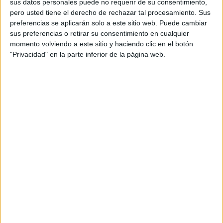
sus datos personales puede no requerir de su consentimiento,
pero usted tiene el derecho de rechazar tal procesamiento. Sus
preferencias se aplicarán solo a este sitio web. Puede cambiar
sus preferencias o retirar su consentimiento en cualquier
momento volviendo a este sitio y haciendo clic en el botón
"Privacidad" en la parte inferior de la página web.
Acerca de orientacionandujar
Orientación Andújar no es solo un blog, es la apuesta
personal de dos profesores Ginés y Maribel, que
además de ser pareja, son los encargados de los
contenidos que encontramos dentro del blog y en el
cual, vuelcan la mayor parte del tiempo, que sus tareas
como docentes, y voluntarios en sus meses de verano
les permite.
DEJA UNA RESPUESTA