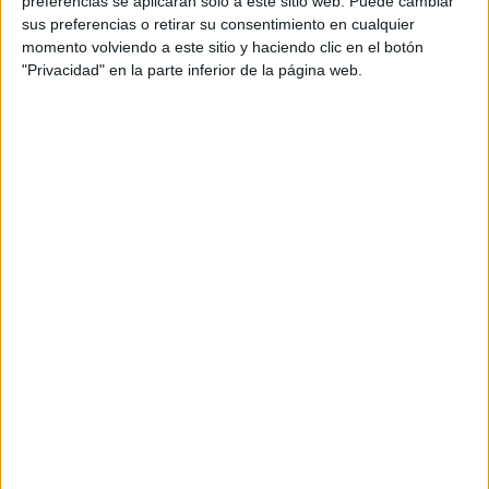
preferencias se aplicarán solo a este sitio web. Puede cambiar
cual, vuelcan la mayor parte del tiempo, que sus tareas
sus preferencias o retirar su consentimiento en cualquier
momento volviendo a este sitio y haciendo clic en el botón
como docentes, y voluntarios en sus meses de verano
"Privacidad" en la parte inferior de la página web.
les permite.
DEJA UNA RESPUESTA
Tu dirección de correo electrónico no será
publicada.
Los campos obligatorios están marcados
con
*
Comentario
*