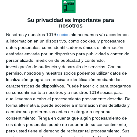
Su privacidad es importante para
nosotros
Nosotros y nuestros 1019
socios
almacenamos y/o accedemos
a información en un dispositivo, como cookies, y procesamos
datos personales, como identificadores únicos e información
estándar enviada por un dispositivo para publicidad y contenido
personalizado, medición de publicidad y contenido,
investigación de audiencia y desarrollo de servicios.
Con su
cuento_queso_COLOR
permiso, nosotros y nuestros socios podemos utilizar datos de
localización geográfica precisa e identificación mediante las
características de dispositivos. Puede hacer clic para otorgarnos
su consentimiento a nosotros y a nuestros 1019 socios para
que llevemos a cabo el procesamiento previamente descrito. De
Acerca de orientacionandujar
forma alternativa, puede acceder a información más detallada y
Orientación Andújar no es solo un blog, es la apuesta
cambiar sus preferencias antes de otorgar o negar su
consentimiento.
Tenga en cuenta que algún procesamiento de
personal de dos profesores Ginés y Maribel, que
sus datos personales puede no requerir de su consentimiento,
además de ser pareja, son los encargados de los
pero usted tiene el derecho de rechazar tal procesamiento. Sus
contenidos que encontramos dentro del blog y en el