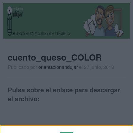
cuento_queso_COLOR
Publicado por
orientacionandujar
el 27 junio, 2013
Pulsa sobre el enlace para descargar
el archivo: