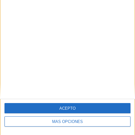
Nombre
*
Correo electrónico
*
Web
ACEPTO
MÁS OPCIONES