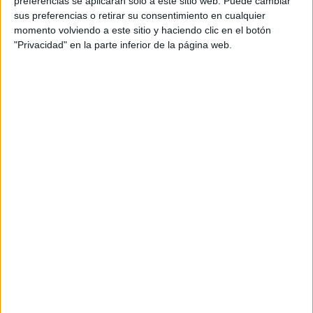
preferencias se aplicarán solo a este sitio web. Puede cambiar
cual, vuelcan la mayor parte del tiempo, que sus tareas
sus preferencias o retirar su consentimiento en cualquier
momento volviendo a este sitio y haciendo clic en el botón
como docentes, y voluntarios en sus meses de verano
"Privacidad" en la parte inferior de la página web.
les permite.
DEJA UNA RESPUESTA
Tu dirección de correo electrónico no será
publicada.
Los campos obligatorios están marcados
con
*
Comentario
*