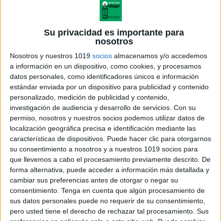
Su privacidad es importante para
nosotros
Nosotros y nuestros 1019
socios
almacenamos y/o accedemos
a información en un dispositivo, como cookies, y procesamos
datos personales, como identificadores únicos e información
estándar enviada por un dispositivo para publicidad y contenido
personalizado, medición de publicidad y contenido,
investigación de audiencia y desarrollo de servicios.
Con su
dona_carmen_COLOR
permiso, nosotros y nuestros socios podemos utilizar datos de
localización geográfica precisa e identificación mediante las
características de dispositivos. Puede hacer clic para otorgarnos
su consentimiento a nosotros y a nuestros 1019 socios para
que llevemos a cabo el procesamiento previamente descrito. De
Acerca de orientacionandujar
forma alternativa, puede acceder a información más detallada y
Orientación Andújar no es solo un blog, es la apuesta
cambiar sus preferencias antes de otorgar o negar su
consentimiento.
Tenga en cuenta que algún procesamiento de
personal de dos profesores Ginés y Maribel, que
sus datos personales puede no requerir de su consentimiento,
además de ser pareja, son los encargados de los
pero usted tiene el derecho de rechazar tal procesamiento. Sus
contenidos que encontramos dentro del blog y en el