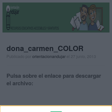
dona_carmen_COLOR
Publicado por
orientacionandujar
el 27 junio, 2013
Pulsa sobre el enlace para descargar
el archivo: