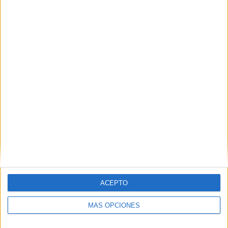
Nombre
*
Correo electrónico
*
Web
ACEPTO
MÁS OPCIONES