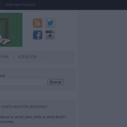
GRAFOMOTRICIDAD
TORA
ATENCIÓN
car
Buscar
E GUSTA NUESTRO MATERIAL?
roduce tu email para unirte a otros 80.871
criptores.