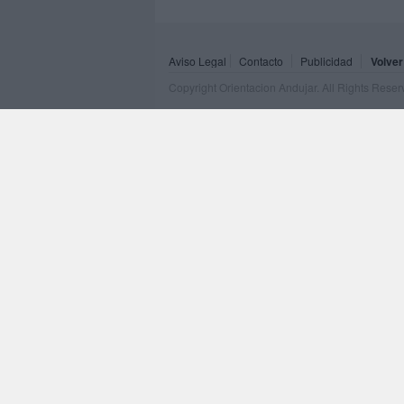
Aviso Legal
Contacto
Publicidad
Volver
Copyright Orientacion Andujar. All Rights Rese