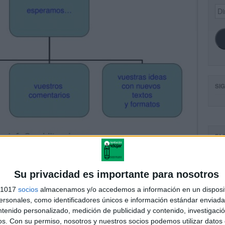
Dir
de
ema
SI
FA
Su privacidad es importante para nosotros
s 1017
socios
almacenamos y/o accedemos a información en un disposit
sonales, como identificadores únicos e información estándar enviada 
ntenido personalizado, medición de publicidad y contenido, investigaci
os.
Con su permiso, nosotros y nuestros socios podemos utilizar datos 