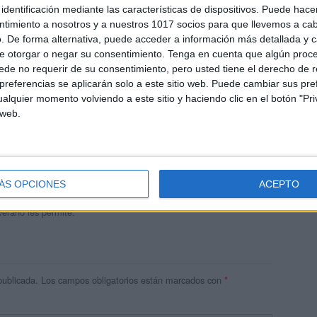
identificación mediante las características de dispositivos. Puede hacer
ntimiento a nosotros y a nuestros 1017 socios para que llevemos a ca
. De forma alternativa, puede acceder a información más detallada y 
e otorgar o negar su consentimiento.
Tenga en cuenta que algún proc
de no requerir de su consentimiento, pero usted tiene el derecho de r
referencias se aplicarán solo a este sitio web. Puede cambiar sus pref
alquier momento volviendo a este sitio y haciendo clic en el botón "Pri
 web.
andujar
o un blog, es la apuesta personal de dos profesores Ginés y
areja, son los encargados de los contenidos que encontramos
ÁS OPCIONES
ACEPTO
 vuelcan la mayor parte del tiempo, que sus tareas como docentes, y
verano les permite.
publicada.
Los campos obligatorios están marcados con
*