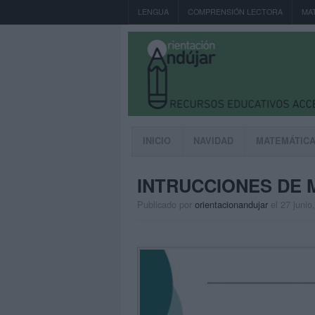
LENGUA
COMPRENSIÓN LECTORA
MA
INICIO
NAVIDAD
MATEMÁTIC
INTRUCCIONES DE 
Publicado por
orientacionandujar
el 27 junio