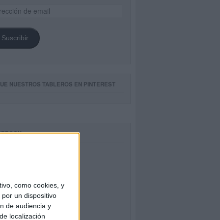
ección
il
Suscribir
GUE NUESTROS TABLEROS EN PINTEREST
CEBOOK
ivo, como cookies, y
por un dispositivo
ón de audiencia y
de localización