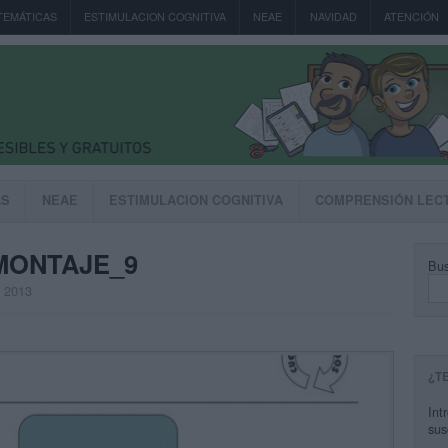
TEMÁTICAS
ESTIMULACION COGNITIVA
NEAE
NAVIDAD
ATENCIÓN
AS
NEAE
ESTIMULACION COGNITIVA
COMPRENSIÓN LEC
MONTAJE_9
Bus
, 2013
¿T
Int
sus