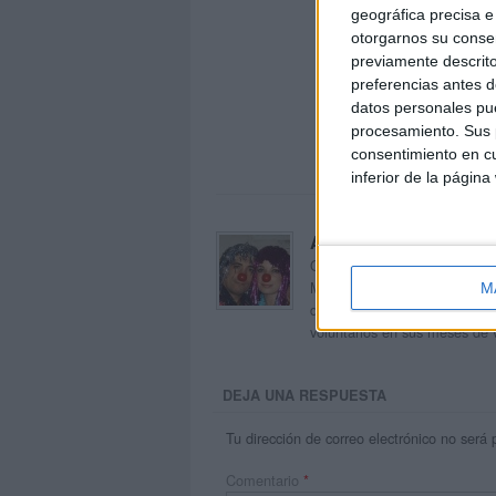
geográfica precisa e 
otorgarnos su conse
previamente descrito
preferencias antes d
datos personales pue
procesamiento. Sus p
consentimiento en cu
inferior de la página
Acerca de orientacion
Orientación Andújar no es sol
Maribel, que además de ser p
M
dentro del blog y en el cual,
voluntarios en sus meses de 
DEJA UNA RESPUESTA
Tu dirección de correo electrónico no será 
Comentario
*