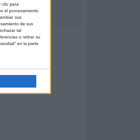
 clic para
bo el procesamiento
cambiar sus
esamiento de sus
echazar tal
erencias o retirar su
vacidad" en la parte