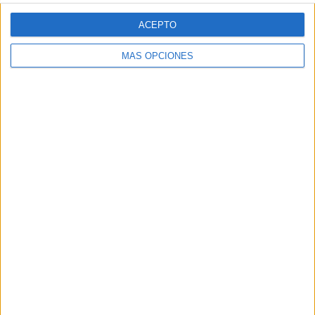
Web
ACEPTO
MÁS OPCIONES
Buscar
Buscar
¿TE GUSTA NUESTRO MATERIAL?