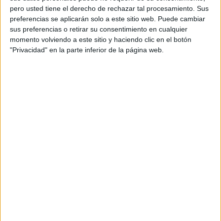
pero usted tiene el derecho de rechazar tal procesamiento. Sus
preferencias se aplicarán solo a este sitio web. Puede cambiar
sus preferencias o retirar su consentimiento en cualquier
momento volviendo a este sitio y haciendo clic en el botón
"Privacidad" en la parte inferior de la página web.
Acerca de orientacionandujar
Orientación Andújar no es solo un blog, es la apuesta
personal de dos profesores Ginés y Maribel, que
además de ser pareja, son los encargados de los
contenidos que encontramos dentro del blog y en el
cual, vuelcan la mayor parte del tiempo, que sus tareas
como docentes, y voluntarios en sus meses de verano
les permite.
DEJA UNA RESPUESTA
Tu dirección de correo electrónico no será