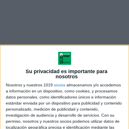
Su privacidad es importante para
nosotros
Nosotros y nuestros 1019
socios
almacenamos y/o accedemos
a información en un dispositivo, como cookies, y procesamos
datos personales, como identificadores únicos e información
estándar enviada por un dispositivo para publicidad y contenido
Acerca de orientacionandujar
personalizado, medición de publicidad y contenido,
Orientación Andújar no es solo un blog, es la apuesta
investigación de audiencia y desarrollo de servicios.
Con su
personal de dos profesores Ginés y Maribel, que
permiso, nosotros y nuestros socios podemos utilizar datos de
localización geográfica precisa e identificación mediante las
además de ser pareja, son los encargados de los