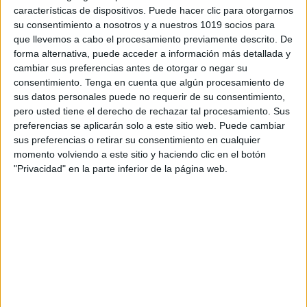
características de dispositivos. Puede hacer clic para otorgarnos
contenidos que encontramos dentro del blog y en el
su consentimiento a nosotros y a nuestros 1019 socios para
cual, vuelcan la mayor parte del tiempo, que sus tareas
que llevemos a cabo el procesamiento previamente descrito. De
como docentes, y voluntarios en sus meses de verano
forma alternativa, puede acceder a información más detallada y
les permite.
cambiar sus preferencias antes de otorgar o negar su
consentimiento.
Tenga en cuenta que algún procesamiento de
sus datos personales puede no requerir de su consentimiento,
pero usted tiene el derecho de rechazar tal procesamiento. Sus
3 COMMENTS
preferencias se aplicarán solo a este sitio web. Puede cambiar
sus preferencias o retirar su consentimiento en cualquier
momento volviendo a este sitio y haciendo clic en el botón
Mapa Mental
"Privacidad" en la parte inferior de la página web.
Publicado
13 mayo, 2014 a las 12:43 AM
Creo que FreeMind es un proyecto que esta
avandonado pues hace mucho tiempo no ha
tenido actualizaciones creo que migraron el
proyecto y ahora se llama FreePlane, es
practicamente lo mismo se puede ver en las
ventanas y en las utilidades de la aplicacion
pero ahoa con este nuevo nombre y que es