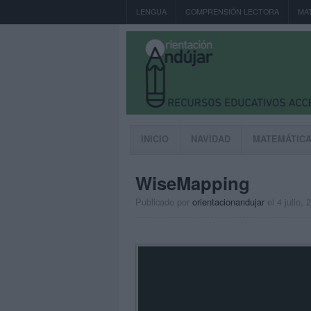
LENGUA
COMPRENSIÓN LECTORA
MA
INICIO
NAVIDAD
MATEMÁTIC
WiseMapping
Publicado por
orientacionandujar
el 4 julio, 