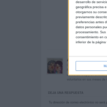
desarrollo de servici
geográfica precisa e 
otorgarnos su conse
previamente descrito
preferencias antes d
datos personales pue
procesamiento. Sus p
consentimiento en cu
inferior de la página
Acerca de orientacion
Orientación Andújar no es sol
M
Maribel, que además de ser p
dentro del blog y en el cual,
voluntarios en sus meses de 
DEJA UNA RESPUESTA
Tu dirección de correo electrónico no será 