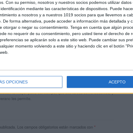
os.
Con su permiso, nosotros y nuestros socios podemos utilizar datos 
identificación mediante las características de dispositivos. Puede hacer
ntimiento a nosotros y a nuestros 1019 socios para que llevemos a ca
. De forma alternativa, puede acceder a información más detallada y 
e otorgar o negar su consentimiento.
Tenga en cuenta que algún proc
de no requerir de su consentimiento, pero usted tiene el derecho de r
referencias se aplicarán solo a este sitio web. Puede cambiar sus pref
alquier momento volviendo a este sitio y haciendo clic en el botón "Pri
 web.
andujar
o un blog, es la apuesta personal de dos profesores Ginés y
ÁS OPCIONES
ACEPTO
areja, son los encargados de los contenidos que encontramos
 vuelcan la mayor parte del tiempo, que sus tareas como docentes, y
verano les permite.
publicada.
Los campos obligatorios están marcados con
*