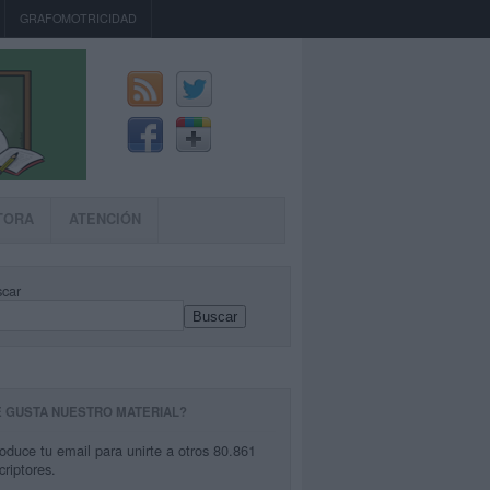
GRAFOMOTRICIDAD
TORA
ATENCIÓN
car
Buscar
E GUSTA NUESTRO MATERIAL?
roduce tu email para unirte a otros 80.861
criptores.