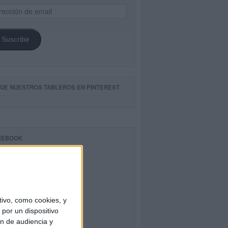
ección
il
Suscribir
GUE NUESTROS TABLEROS EN PINTEREST
CEBOOK
ivo, como cookies, y
por un dispositivo
ón de audiencia y