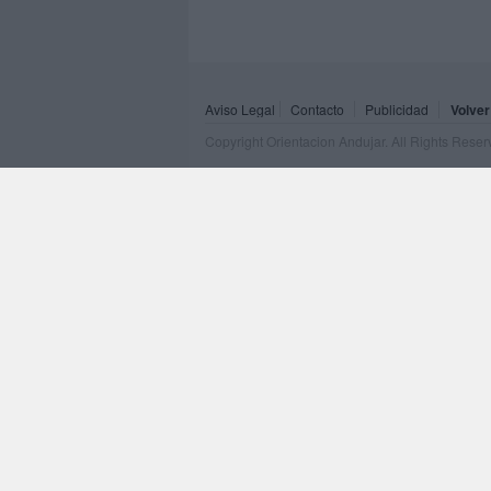
Aviso Legal
Contacto
Publicidad
Volver
Copyright Orientacion Andujar. All Rights Rese