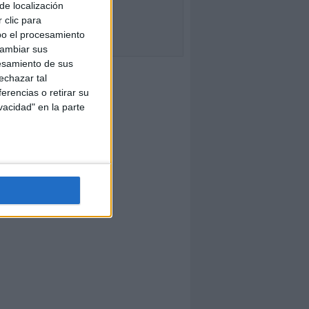
de localización
 clic para
bo el procesamiento
cambiar sus
esamiento de sus
echazar tal
erencias o retirar su
vacidad" en la parte