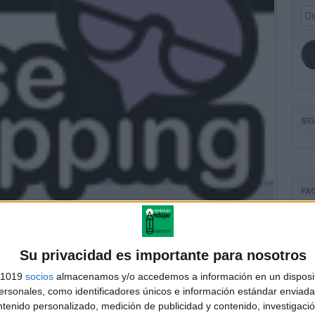
Dir
de
ema
SI
FA
Su privacidad es importante para nosotros
s 1019
socios
almacenamos y/o accedemos a información en un disposit
sonales, como identificadores únicos e información estándar enviada 
ntenido personalizado, medición de publicidad y contenido, investigaci