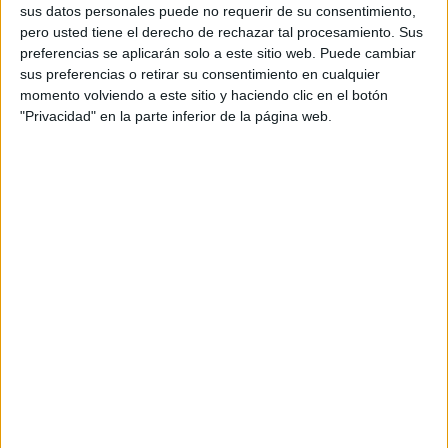
sus datos personales puede no requerir de su consentimiento,
personal de dos profesores Ginés y Maribel, que
pero usted tiene el derecho de rechazar tal procesamiento. Sus
además de ser pareja, son los encargados de los
preferencias se aplicarán solo a este sitio web. Puede cambiar
contenidos que encontramos dentro del blog y en el
sus preferencias o retirar su consentimiento en cualquier
cual, vuelcan la mayor parte del tiempo, que sus tareas
momento volviendo a este sitio y haciendo clic en el botón
"Privacidad" en la parte inferior de la página web.
como docentes, y voluntarios en sus meses de verano
les permite.
1 COMENTARIO
PABLO ALTAMIRANO ARCE
Publicado
9 marzo, 2018 a las 2:49 AM
Muy bien el mapa mental, y muy util para
entenderlo
RESPONDER