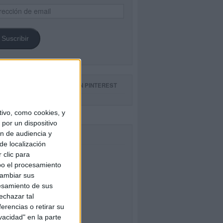
ección
il
Suscribir
GUE NUESTROS TABLEROS EN PINTEREST
ivo, como cookies, y
por un dispositivo
ón de audiencia y
CEBOOK
de localización
 clic para
bo el procesamiento
cambiar sus
esamiento de sus
echazar tal
erencias o retirar su
vacidad" en la parte