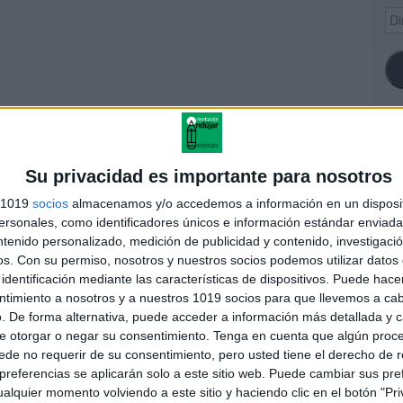
Dir
de
ema
SI
Su privacidad es importante para nosotros
s 1019
socios
almacenamos y/o accedemos a información en un disposit
A MENTAL TENER UN
sonales, como identificadores únicos e información estándar enviada 
BEBE
ntenido personalizado, medición de publicidad y contenido, investigaci
FA
os.
Con su permiso, nosotros y nuestros socios podemos utilizar datos 
identificación mediante las características de dispositivos. Puede hacer
ntimiento a nosotros y a nuestros 1019 socios para que llevemos a ca
. De forma alternativa, puede acceder a información más detallada y 
andujar
e otorgar o negar su consentimiento.
Tenga en cuenta que algún proc
o un blog, es la apuesta personal de dos profesores Ginés y
de no requerir de su consentimiento, pero usted tiene el derecho de r
areja, son los encargados de los contenidos que encontramos
referencias se aplicarán solo a este sitio web. Puede cambiar sus pref
 vuelcan la mayor parte del tiempo, que sus tareas como docentes, y
alquier momento volviendo a este sitio y haciendo clic en el botón "Pri
verano les permite.