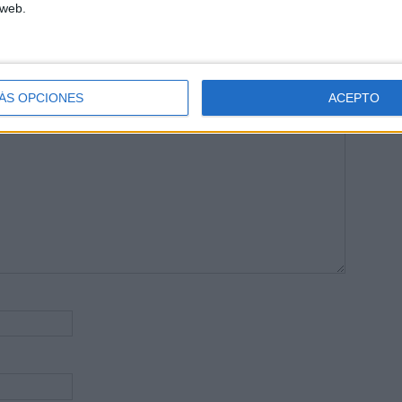
 web.
publicada.
Los campos obligatorios están marcados con
*
ÁS OPCIONES
ACEPTO