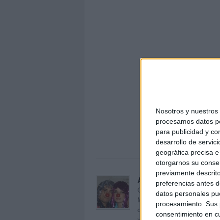
Nosotros y nuestro
MAP
procesamos datos per
para publicidad y co
desarrollo de servici
geográfica precisa e 
otorgarnos su conse
previamente descrito
Acerca de orientacion
preferencias antes d
Orientación Andújar no es sol
datos personales pue
Maribel, que además de ser p
procesamiento. Sus p
dentro del blog y en el cual,
consentimiento en cu
voluntarios en sus meses de 