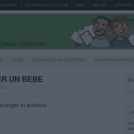
TEMÁTICAS
ESTIMULACION COGNITIVA
NEAE
NAVIDAD
ATENCIÓN
AS
NEAE
ESTIMULACION COGNITIVA
COMPRENSIÓN LEC
ER UN BEBE
Bus
2013
scargar el archivo:
¿T
Int
sus