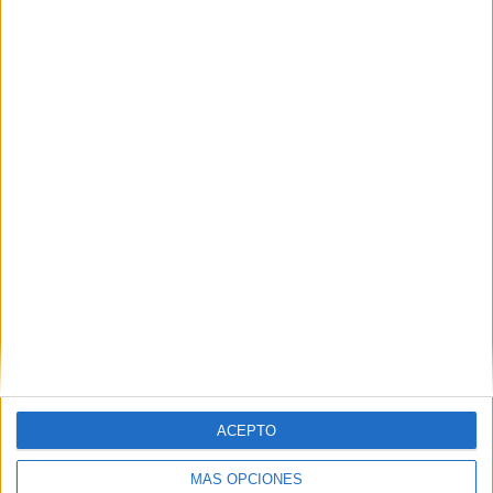
Nombre
*
Correo electrónico
*
Web
ACEPTO
MÁS OPCIONES