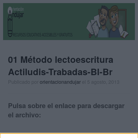
01 Método lectoescritura
Actiludis-Trabadas-Bl-Br
Publicado por
orientacionandujar
el 5 agosto, 2013
Pulsa sobre el enlace para descargar
el archivo: