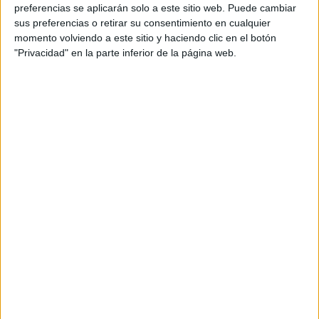
personal de dos profesores Ginés y Maribel, que
preferencias se aplicarán solo a este sitio web. Puede cambiar
además de ser pareja, son los encargados de los
sus preferencias o retirar su consentimiento en cualquier
momento volviendo a este sitio y haciendo clic en el botón
contenidos que encontramos dentro del blog y en el
"Privacidad" en la parte inferior de la página web.
cual, vuelcan la mayor parte del tiempo, que sus tareas
como docentes, y voluntarios en sus meses de verano
les permite.
DEJA UNA RESPUESTA
Tu dirección de correo electrónico no será
publicada.
Los campos obligatorios están marcados
con
*
Comentario
*