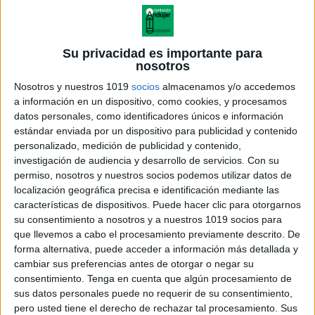
Su privacidad es importante para
nosotros
Nosotros y nuestros 1019
socios
almacenamos y/o accedemos
a información en un dispositivo, como cookies, y procesamos
datos personales, como identificadores únicos e información
estándar enviada por un dispositivo para publicidad y contenido
personalizado, medición de publicidad y contenido,
investigación de audiencia y desarrollo de servicios.
Con su
permiso, nosotros y nuestros socios podemos utilizar datos de
localización geográfica precisa e identificación mediante las
01 Método lectoescritura
características de dispositivos. Puede hacer clic para otorgarnos
Actiludis-Trabadas-Bl-Br
su consentimiento a nosotros y a nuestros 1019 socios para
que llevemos a cabo el procesamiento previamente descrito. De
forma alternativa, puede acceder a información más detallada y
cambiar sus preferencias antes de otorgar o negar su
consentimiento.
Tenga en cuenta que algún procesamiento de
Acerca de orientacionandujar
sus datos personales puede no requerir de su consentimiento,
Orientación Andújar no es solo un blog, es la apuesta
pero usted tiene el derecho de rechazar tal procesamiento. Sus