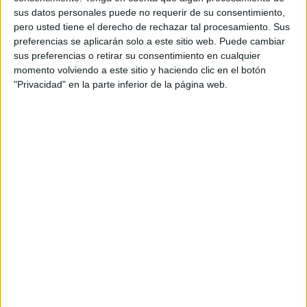
sus datos personales puede no requerir de su consentimiento,
pero usted tiene el derecho de rechazar tal procesamiento. Sus
preferencias se aplicarán solo a este sitio web. Puede cambiar
sus preferencias o retirar su consentimiento en cualquier
momento volviendo a este sitio y haciendo clic en el botón
"Privacidad" en la parte inferior de la página web.
Acerca de orientacionandujar
Orientación Andújar no es solo un blog, es la apuesta
personal de dos profesores Ginés y Maribel, que
además de ser pareja, son los encargados de los
contenidos que encontramos dentro del blog y en el
cual, vuelcan la mayor parte del tiempo, que sus tareas
como docentes, y voluntarios en sus meses de verano