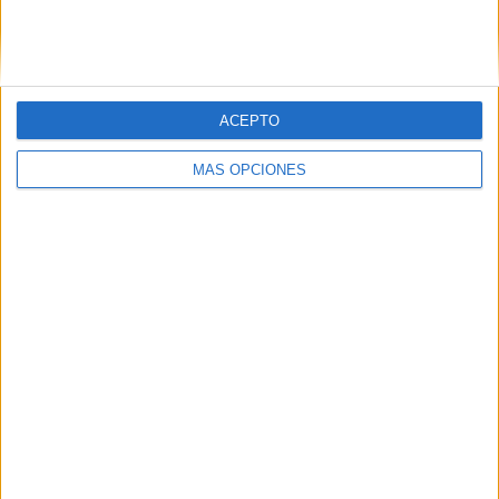
Nombre
*
Correo electrónico
*
ACEPTO
MÁS OPCIONES
Web
Buscar