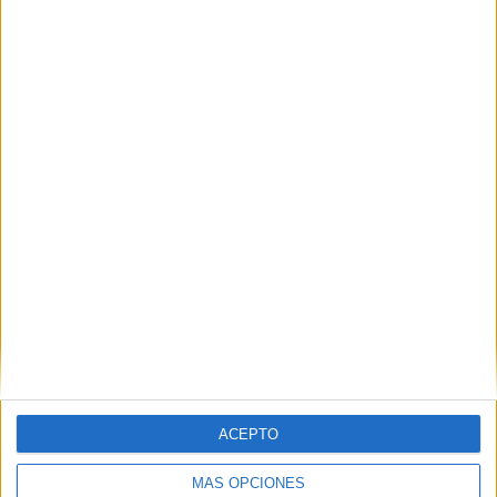
Nombre
*
Correo electrónico
*
Web
ACEPTO
MÁS OPCIONES