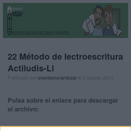
22 Método de lectroescritura
Actiludis-Ll
Publicado por
orientacionandujar
el 5 agosto, 2013
Pulsa sobre el enlace para descargar
el archivo: