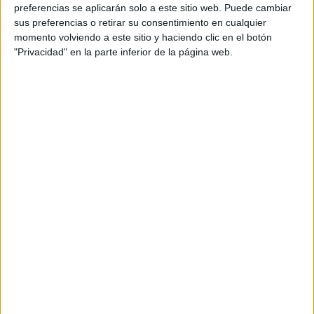
personal de dos profesores Ginés y Maribel, que
preferencias se aplicarán solo a este sitio web. Puede cambiar
además de ser pareja, son los encargados de los
sus preferencias o retirar su consentimiento en cualquier
momento volviendo a este sitio y haciendo clic en el botón
contenidos que encontramos dentro del blog y en el
"Privacidad" en la parte inferior de la página web.
cual, vuelcan la mayor parte del tiempo, que sus tareas
como docentes, y voluntarios en sus meses de verano
les permite.
DEJA UNA RESPUESTA
Tu dirección de correo electrónico no será
publicada.
Los campos obligatorios están marcados
con
*
Comentario
*